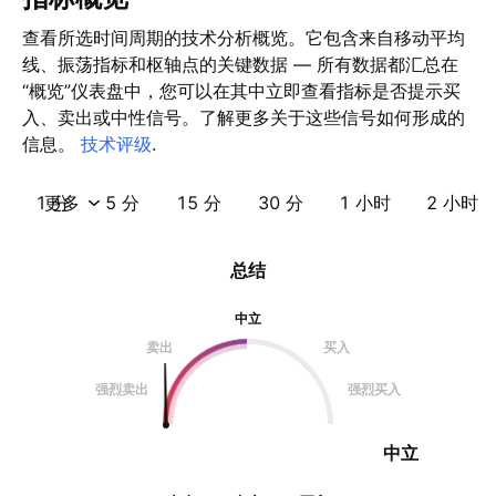
查看所选时间周期的技术分析概览。它包含来自移动平均
线、振荡指标和枢轴点的关键数据 — 所有数据都汇总在
“概览”仪表盘中，您可以在其中立即查看指标是否提示买
入、卖出或中性信号。了解更多关于这些信号如何形成的
信息。
技术评级
.
1 分
更多
5 分
15 分
30 分
1 小时
2 小时
总结
中立
卖出
买入
强烈卖出
强烈买入
中立