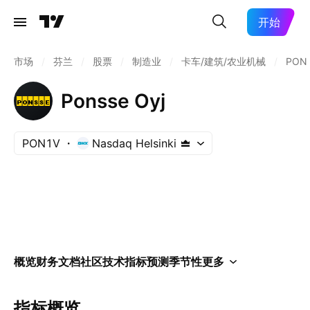
开始
市场
/
芬兰
/
股票
/
制造业
/
卡车/建筑/农业机械
/
PON
Ponsse Oyj
PON1V
Nasdaq Helsinki
概览
财务
文档
社区
技术指标
预测
季节性
更多
指标概览