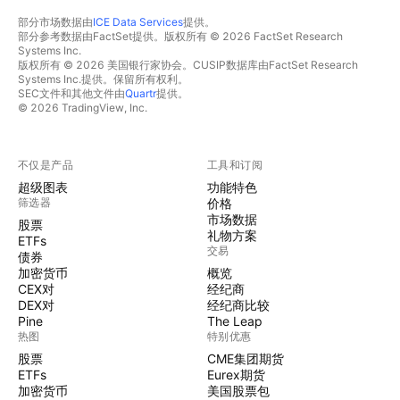
部分市场数据由
ICE Data Services
提供。
部分参考数据由FactSet提供。版权所有 © 2026 FactSet Research
Systems Inc.
版权所有 © 2026 美国银行家协会。CUSIP数据库由FactSet Research
Systems Inc.提供。保留所有权利。
SEC文件和其他文件由
Quartr
提供。
© 2026 TradingView, Inc.
不仅是产品
工具和订阅
超级图表
功能特色
筛选器
价格
市场数据
股票
礼物方案
ETFs
交易
债券
加密货币
概览
CEX对
经纪商
DEX对
经纪商比较
Pine
The Leap
热图
特别优惠
股票
CME集团期货
ETFs
Eurex期货
加密货币
美国股票包