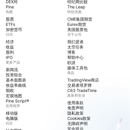
DEX对
经纪商比较
Pine
The Leap
热图
特别优惠
股票
CME集团期货
ETFs
Eurex期货
加密货币
美国股票包
日历
关于公司
经济
我们是谁
收益
太空任务
股利
博客
IPO
帮助中心
更多产品
职涯
媒体工具包
新闻流
商品
投资组合
基本面图表
TradingView商店
收益率曲线
交易者塔罗牌
期权
C63 TradeTime
宏观地图
政策和安全
Pine Script®
使用条款
应用程序
免责声明
移动版
隐私政策
电脑版
Cookies政策
社区
无障碍声明
安全提示