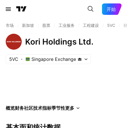
开始
市场
/
新加坡
/
股票
/
工业服务
/
工程建设
/
5VC
/
财
Kori Holdings Ltd.
5VC
Singapore Exchange
概览
财务
社区
技术指标
季节性
更多
基本面和统计数据