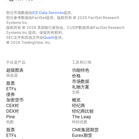
部分市场数据由
ICE Data Services
提供。
部分参考数据由FactSet提供。版权所有 © 2026 FactSet Research
Systems Inc.
版权所有 © 2026 美国银行家协会。CUSIP数据库由FactSet Research
Systems Inc.提供。保留所有权利。
SEC文件和其他文件由
Quartr
提供。
© 2026 TradingView, Inc.
不仅是产品
工具和订阅
超级图表
功能特色
筛选器
价格
市场数据
股票
礼物方案
ETFs
交易
债券
加密货币
概览
CEX对
经纪商
DEX对
经纪商比较
Pine
The Leap
热图
特别优惠
股票
CME集团期货
ETFs
Eurex期货