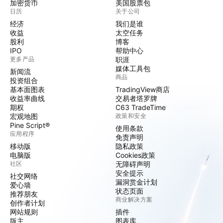
加密货币
美国股票包
日历
关于公司
经济
我们是谁
收益
太空任务
股利
博客
IPO
帮助中心
更多产品
职涯
媒体工具包
新闻流
商品
投资组合
基本面图表
TradingView商店
收益率曲线
交易者塔罗牌
期权
C63 TradeTime
宏观地图
政策和安全
Pine Script®
使用条款
应用程序
免责声明
移动版
隐私政策
电脑版
Cookies政策
社区
无障碍声明
安全提示
社交网络
漏洞赏金计划
爱心墙
状态页面
推荐朋友
商业解决方案
创作者计划
网站规则
插件
版主
图表库