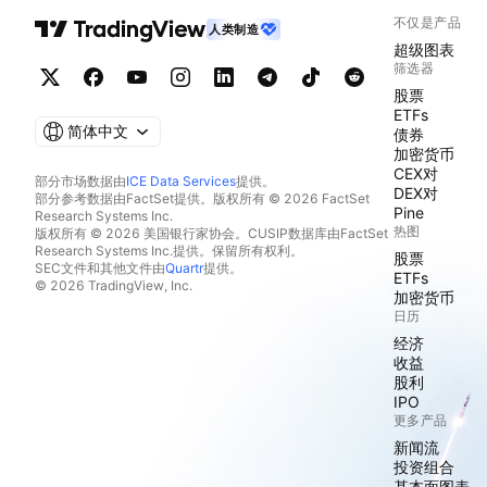
不仅是产品
人类制造
超级图表
筛选器
股票
ETFs
简体中文
债券
加密货币
CEX对
部分市场数据由
ICE Data Services
提供。
DEX对
部分参考数据由FactSet提供。版权所有 © 2026 FactSet
Pine
Research Systems Inc.
热图
版权所有 © 2026 美国银行家协会。CUSIP数据库由FactSet
Research Systems Inc.提供。保留所有权利。
股票
SEC文件和其他文件由
Quartr
提供。
ETFs
© 2026 TradingView, Inc.
加密货币
日历
经济
收益
股利
IPO
更多产品
新闻流
投资组合
基本面图表