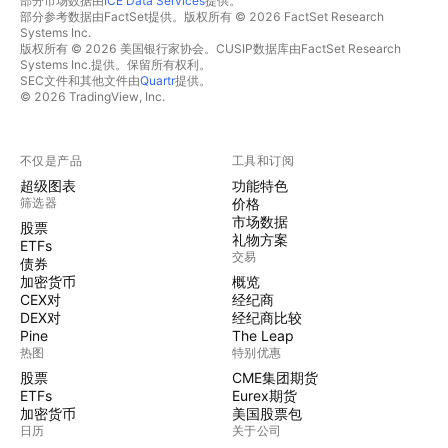
部分市场数据由
ICE Data Services
提供。
部分参考数据由FactSet提供。版权所有 © 2026 FactSet Research
Systems Inc.
版权所有 © 2026 美国银行家协会。CUSIP数据库由FactSet Research
Systems Inc.提供。保留所有权利。
SEC文件和其他文件由
Quartr
提供。
© 2026 TradingView, Inc.
不仅是产品
工具和订阅
超级图表
功能特色
筛选器
价格
市场数据
股票
礼物方案
ETFs
交易
债券
加密货币
概览
CEX对
经纪商
DEX对
经纪商比较
Pine
The Leap
热图
特别优惠
股票
CME集团期货
ETFs
Eurex期货
加密货币
美国股票包
日历
关于公司