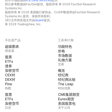
部分市场数据由
ICE Data Services
提供。
部分参考数据由FactSet提供。版权所有 © 2026 FactSet Research
Systems Inc.
版权所有 © 2026 美国银行家协会。CUSIP数据库由FactSet Research
Systems Inc.提供。保留所有权利。
SEC文件和其他文件由
Quartr
提供。
© 2026 TradingView, Inc.
不仅是产品
工具和订阅
超级图表
功能特色
筛选器
价格
市场数据
股票
礼物方案
ETFs
交易
债券
加密货币
概览
CEX对
经纪商
DEX对
经纪商比较
Pine
The Leap
热图
特别优惠
股票
CME集团期货
ETFs
Eurex期货
加密货币
美国股票包
日历
关于公司