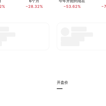
月
6个月
今年开始到现在
2%
−28.32%
−53.62%
−
开盘价
—