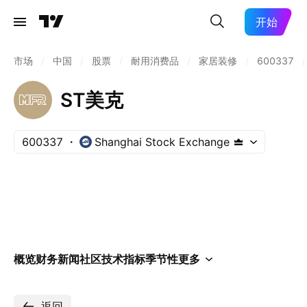
开始
市场
/
中国
/
股票
/
耐用消费品
/
家居装修
/
600337
/
ST美克
600337
Shanghai Stock Exchange
概览
财务
新闻
社区
技术指标
季节性
更多
返回