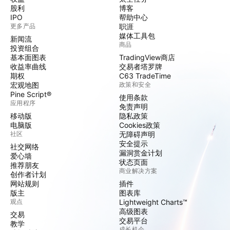
股利
博客
IPO
帮助中心
更多产品
职涯
媒体工具包
新闻流
商品
投资组合
基本面图表
TradingView商店
收益率曲线
交易者塔罗牌
期权
C63 TradeTime
宏观地图
政策和安全
Pine Script®
使用条款
应用程序
免责声明
移动版
隐私政策
电脑版
Cookies政策
社区
无障碍声明
安全提示
社交网络
漏洞赏金计划
爱心墙
状态页面
推荐朋友
商业解决方案
创作者计划
网站规则
插件
版主
图表库
观点
Lightweight Charts™
高级图表
交易
交易平台
教学
成长机会