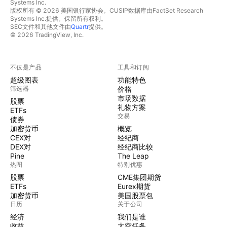
Systems Inc.
版权所有 © 2026 美国银行家协会。CUSIP数据库由FactSet Research
Systems Inc.提供。保留所有权利。
SEC文件和其他文件由
Quartr
提供。
© 2026 TradingView, Inc.
不仅是产品
工具和订阅
超级图表
功能特色
筛选器
价格
市场数据
股票
礼物方案
ETFs
交易
债券
加密货币
概览
CEX对
经纪商
DEX对
经纪商比较
Pine
The Leap
热图
特别优惠
股票
CME集团期货
ETFs
Eurex期货
加密货币
美国股票包
日历
关于公司
经济
我们是谁
收益
太空任务