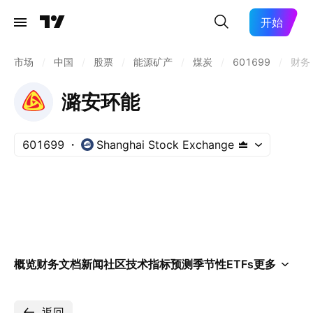
开始
市场
/
中国
/
股票
/
能源矿产
/
煤炭
/
601699
/
财务
潞安环能
601699
Shanghai Stock Exchange
概览
财务
文档
新闻
社区
技术指标
预测
季节性
ETFs
更多
返回