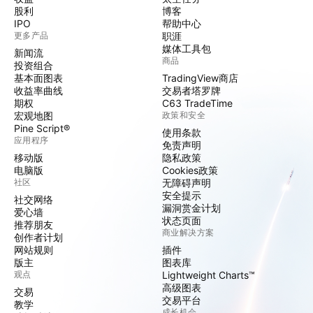
股利
博客
IPO
帮助中心
更多产品
职涯
媒体工具包
新闻流
商品
投资组合
基本面图表
TradingView商店
收益率曲线
交易者塔罗牌
期权
C63 TradeTime
宏观地图
政策和安全
Pine Script®
使用条款
应用程序
免责声明
移动版
隐私政策
电脑版
Cookies政策
社区
无障碍声明
安全提示
社交网络
漏洞赏金计划
爱心墙
状态页面
推荐朋友
商业解决方案
创作者计划
网站规则
插件
版主
图表库
观点
Lightweight Charts™
高级图表
交易
交易平台
教学
成长机会