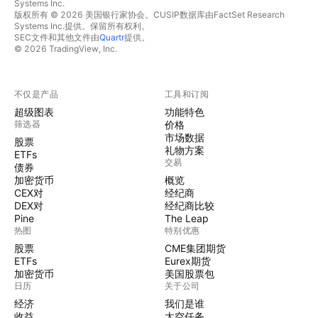
Systems Inc.
版权所有 © 2026 美国银行家协会。CUSIP数据库由FactSet Research
Systems Inc.提供。保留所有权利。
SEC文件和其他文件由
Quartr
提供。
© 2026 TradingView, Inc.
不仅是产品
工具和订阅
超级图表
功能特色
筛选器
价格
市场数据
股票
礼物方案
ETFs
交易
债券
加密货币
概览
CEX对
经纪商
DEX对
经纪商比较
Pine
The Leap
热图
特别优惠
股票
CME集团期货
ETFs
Eurex期货
加密货币
美国股票包
日历
关于公司
经济
我们是谁
收益
太空任务