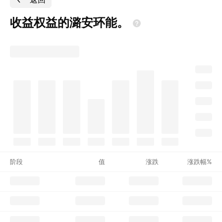
收益权益的潞安环能。
阶段
值
涨跌
涨跌幅%