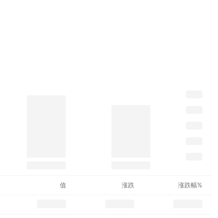
值
涨跌
涨跌幅%