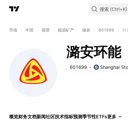
搜索
市场
/
中国
/
股票
/
能源矿产
/
煤炭
/
601699
/
财
潞安环能
601699
Shanghai St
概览
财务
文档
新闻
社区
技术指标
预测
季节性
ETFs
更多