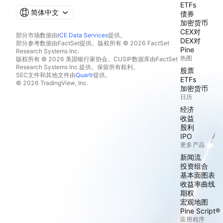
ETFs
简体中文
债券
加密货币
CEX对
部分市场数据由
ICE Data Services
提供。
DEX对
部分参考数据由FactSet提供。版权所有 © 2026 FactSet
Pine
Research Systems Inc.
热图
版权所有 © 2026 美国银行家协会。CUSIP数据库由FactSet
Research Systems Inc.提供。保留所有权利。
股票
SEC文件和其他文件由
Quartr
提供。
ETFs
© 2026 TradingView, Inc.
加密货币
日历
经济
收益
股利
IPO
更多产品
新闻流
投资组合
基本面图表
收益率曲线
期权
宏观地图
Pine Script®
应用程序