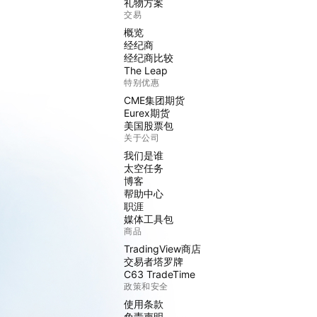
礼物方案
交易
概览
经纪商
经纪商比较
The Leap
特别优惠
CME集团期货
Eurex期货
美国股票包
关于公司
我们是谁
太空任务
博客
帮助中心
职涯
媒体工具包
商品
TradingView商店
交易者塔罗牌
C63 TradeTime
政策和安全
使用条款
免责声明