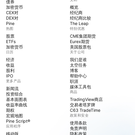
债券
加密货币
概览
CEX对
经纪商
DEX对
经纪商比较
Pine
The Leap
热图
特别优惠
股票
CME集团期货
ETFs
Eurex期货
加密货币
美国股票包
日历
关于公司
经济
我们是谁
收益
太空任务
股利
博客
IPO
帮助中心
更多产品
职涯
媒体工具包
新闻流
商品
投资组合
基本面图表
TradingView商店
收益率曲线
交易者塔罗牌
期权
C63 TradeTime
宏观地图
政策和安全
Pine Script®
使用条款
应用程序
免责声明
移动版
隐私政策