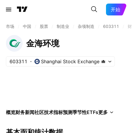
开始
市场
/
中国
/
股票
/
制造业
/
杂项制造
/
603311
/
财
金海环境
603311
Shanghai Stock Exchange
概览
财务
新闻
社区
技术指标
预测
季节性
ETFs
更多
基本面和统计数据