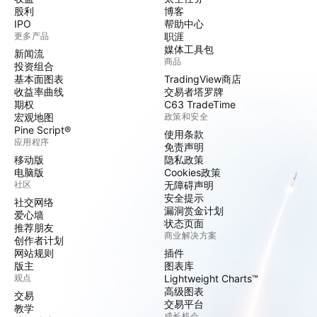
股利
博客
IPO
帮助中心
更多产品
职涯
媒体工具包
新闻流
商品
投资组合
基本面图表
TradingView商店
收益率曲线
交易者塔罗牌
期权
C63 TradeTime
宏观地图
政策和安全
Pine Script®
使用条款
应用程序
免责声明
移动版
隐私政策
电脑版
Cookies政策
社区
无障碍声明
安全提示
社交网络
漏洞赏金计划
爱心墙
状态页面
推荐朋友
商业解决方案
创作者计划
网站规则
插件
版主
图表库
观点
Lightweight Charts™
高级图表
交易
交易平台
教学
成长机会