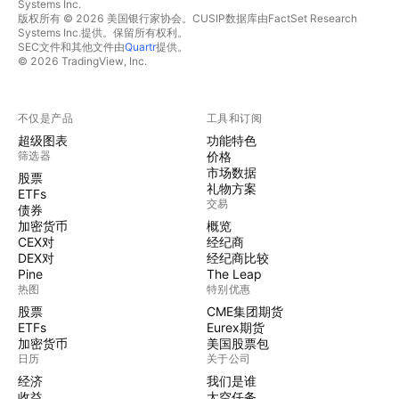
Systems Inc.
版权所有 © 2026 美国银行家协会。CUSIP数据库由FactSet Research
Systems Inc.提供。保留所有权利。
SEC文件和其他文件由
Quartr
提供。
© 2026 TradingView, Inc.
不仅是产品
工具和订阅
超级图表
功能特色
筛选器
价格
市场数据
股票
礼物方案
ETFs
交易
债券
加密货币
概览
CEX对
经纪商
DEX对
经纪商比较
Pine
The Leap
热图
特别优惠
股票
CME集团期货
ETFs
Eurex期货
加密货币
美国股票包
日历
关于公司
经济
我们是谁
收益
太空任务