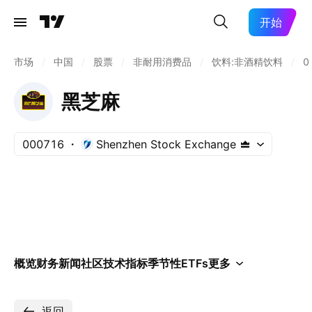
开始
市场
/
中国
/
股票
/
非耐用消费品
/
饮料:非酒精饮料
/
0
黑芝麻
000716
Shenzhen Stock Exchange
概览
财务
新闻
社区
技术指标
季节性
ETFs
更多
返回