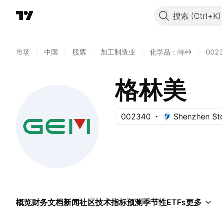
搜索
市场
/
中国
/
股票
/
加工制造业
/
化学品：特种
/
002
格林美
002340
Shenzhen St
概览
财务
文档
新闻
社区
技术指标
预测
季节性
ETFs
更多