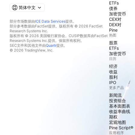
ETFs
简体中文
债券
加密货币
CEX对
部分市场数据由
ICE Data Services
提供。
DEX对
部分参考数据由FactSet提供。版权所有 © 2026 FactSet
Pine
Research Systems Inc.
热图
版权所有 © 2026 美国银行家协会。CUSIP数据库由FactSet
Research Systems Inc.提供。保留所有权利。
股票
SEC文件和其他文件由
Quartr
提供。
ETFs
© 2026 TradingView, Inc.
加密货币
日历
经济
收益
股利
IPO
更多产品
新闻流
投资组合
基本面图表
收益率曲线
期权
宏观地图
Pine Script®
应用程序