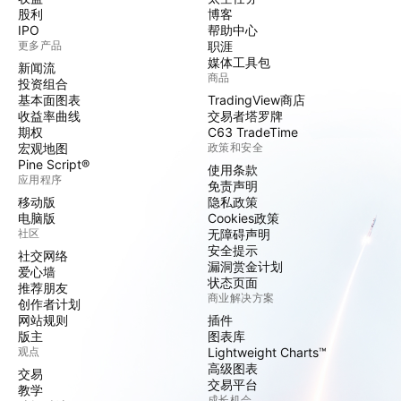
股利
博客
IPO
帮助中心
更多产品
职涯
媒体工具包
新闻流
商品
投资组合
基本面图表
TradingView商店
收益率曲线
交易者塔罗牌
期权
C63 TradeTime
宏观地图
政策和安全
Pine Script®
使用条款
应用程序
免责声明
移动版
隐私政策
电脑版
Cookies政策
社区
无障碍声明
安全提示
社交网络
漏洞赏金计划
爱心墙
状态页面
推荐朋友
商业解决方案
创作者计划
网站规则
插件
版主
图表库
观点
Lightweight Charts™
高级图表
交易
交易平台
教学
成长机会