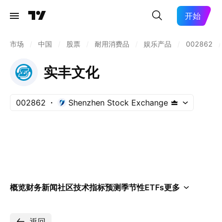
开始
市场
/
中国
/
股票
/
耐用消费品
/
娱乐产品
/
002862
/
实丰文化
002862
Shenzhen Stock Exchange
概览
财务
新闻
社区
技术指标
预测
季节性
ETFs
更多
返回