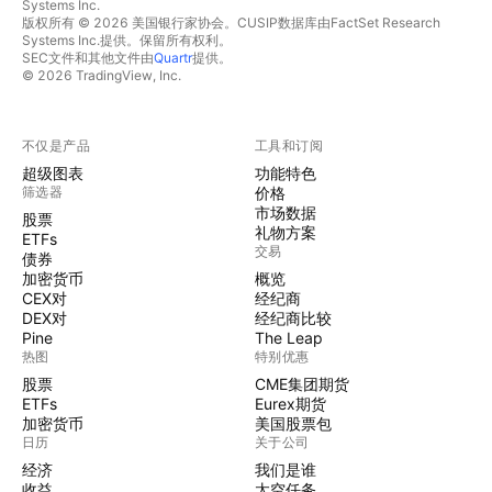
Systems Inc.
版权所有 © 2026 美国银行家协会。CUSIP数据库由FactSet Research
Systems Inc.提供。保留所有权利。
SEC文件和其他文件由
Quartr
提供。
© 2026 TradingView, Inc.
不仅是产品
工具和订阅
超级图表
功能特色
筛选器
价格
市场数据
股票
礼物方案
ETFs
交易
债券
加密货币
概览
CEX对
经纪商
DEX对
经纪商比较
Pine
The Leap
热图
特别优惠
股票
CME集团期货
ETFs
Eurex期货
加密货币
美国股票包
日历
关于公司
经济
我们是谁
收益
太空任务