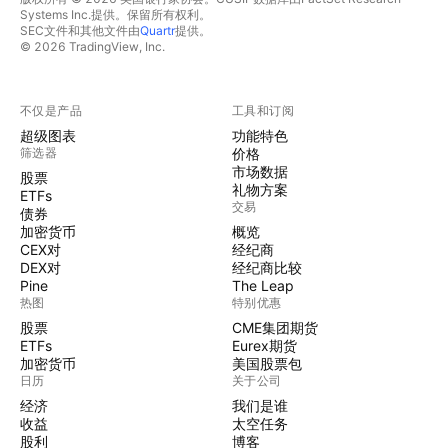
Systems Inc.提供。保留所有权利。
SEC文件和其他文件由
Quartr
提供。
© 2026 TradingView, Inc.
不仅是产品
工具和订阅
超级图表
功能特色
筛选器
价格
市场数据
股票
礼物方案
ETFs
交易
债券
加密货币
概览
CEX对
经纪商
DEX对
经纪商比较
Pine
The Leap
热图
特别优惠
股票
CME集团期货
ETFs
Eurex期货
加密货币
美国股票包
日历
关于公司
经济
我们是谁
收益
太空任务
股利
博客