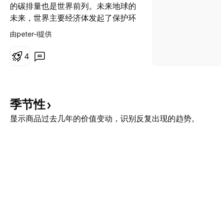
的碳排量也是世界前列。未来地球的
未来，世界主要经济体发起了保护环
境的减少碳排放的运动。而中国承诺
由peter-l提供
要前提完成碳达峰，实现碳中和。
为了达成目标，节能减排就是必不可
4
少的动作。同时在资本市场，也会有
更多的政策倾斜。 所以我们看到环
保板块、煤炭、电力等周期板块今年
以来一直在蠢蠢欲动。 环保板块整
季节性
体处于历史低位，一方面是很多环保
显示商品过去几年的价值变动，识别反复出现的趋势。
概念股并没有足够的盈利能力，另一
方面碳中和是一个长周期，对于行业
的影响也是渐进式的。 但从今年2月
见底后，走出了明显的反弹趋势，4
月调整也非常温和，现在周线macd
依然是多头趋势。鉴于6月有碳中和
交易所上线的预期，包括未来几年政
府在碳排放方面会有更