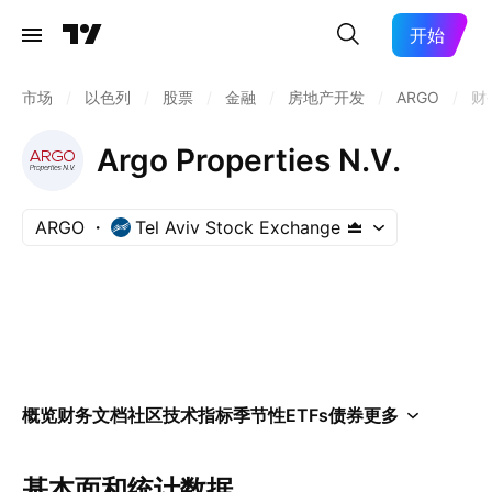
开始
市场
/
以色列
/
股票
/
金融
/
房地产开发
/
ARGO
/
财
Argo Properties N.V.
ARGO
Tel Aviv Stock Exchange
概览
财务
文档
社区
技术指标
季节性
ETFs
债券
更多
基本面和统计数据