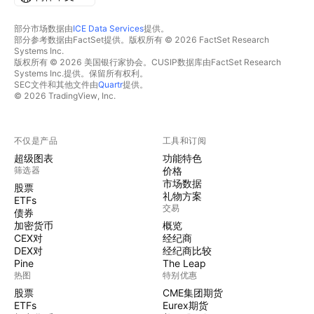
部分市场数据由
ICE Data Services
提供。
部分参考数据由FactSet提供。版权所有 © 2026 FactSet Research
Systems Inc.
版权所有 © 2026 美国银行家协会。CUSIP数据库由FactSet Research
Systems Inc.提供。保留所有权利。
SEC文件和其他文件由
Quartr
提供。
© 2026 TradingView, Inc.
不仅是产品
工具和订阅
超级图表
功能特色
筛选器
价格
市场数据
股票
礼物方案
ETFs
交易
债券
加密货币
概览
CEX对
经纪商
DEX对
经纪商比较
Pine
The Leap
热图
特别优惠
股票
CME集团期货
ETFs
Eurex期货