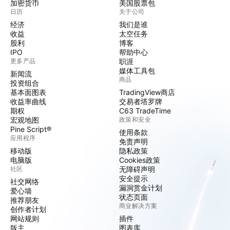
加密货币
美国股票包
日历
关于公司
经济
我们是谁
收益
太空任务
股利
博客
IPO
帮助中心
更多产品
职涯
媒体工具包
新闻流
商品
投资组合
基本面图表
TradingView商店
收益率曲线
交易者塔罗牌
期权
C63 TradeTime
宏观地图
政策和安全
Pine Script®
使用条款
应用程序
免责声明
移动版
隐私政策
电脑版
Cookies政策
社区
无障碍声明
安全提示
社交网络
漏洞赏金计划
爱心墙
状态页面
推荐朋友
商业解决方案
创作者计划
网站规则
插件
版主
图表库