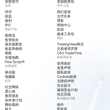
加密货币
美国股票包
日历
关于公司
经济
我们是谁
收益
太空任务
股利
博客
IPO
帮助中心
更多产品
职涯
媒体工具包
新闻流
商品
投资组合
基本面图表
TradingView商店
收益率曲线
交易者塔罗牌
期权
C63 TradeTime
宏观地图
政策和安全
Pine Script®
使用条款
应用程序
免责声明
移动版
隐私政策
电脑版
Cookies政策
社区
无障碍声明
安全提示
社交网络
漏洞赏金计划
爱心墙
状态页面
推荐朋友
商业解决方案
创作者计划
网站规则
插件
版主
图表库