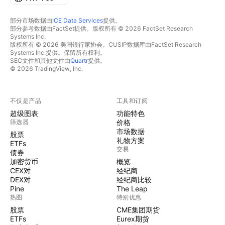
部分市场数据由
ICE Data Services
提供。
部分参考数据由FactSet提供。版权所有 © 2026 FactSet Research
Systems Inc.
版权所有 © 2026 美国银行家协会。CUSIP数据库由FactSet Research
Systems Inc.提供。保留所有权利。
SEC文件和其他文件由
Quartr
提供。
© 2026 TradingView, Inc.
不仅是产品
工具和订阅
超级图表
功能特色
筛选器
价格
市场数据
股票
礼物方案
ETFs
交易
债券
加密货币
概览
CEX对
经纪商
DEX对
经纪商比较
Pine
The Leap
热图
特别优惠
股票
CME集团期货
ETFs
Eurex期货