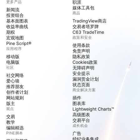
更多产品
职涯
媒体工具包
新闻流
商品
投资组合
基本面图表
TradingView商店
收益率曲线
交易者塔罗牌
期权
C63 TradeTime
宏观地图
政策和安全
Pine Script®
使用条款
应用程序
免责声明
移动版
隐私政策
电脑版
Cookies政策
社区
无障碍声明
安全提示
社交网络
漏洞赏金计划
爱心墙
状态页面
推荐朋友
商业解决方案
创作者计划
网站规则
插件
版主
图表库
观点
Lightweight Charts™
高级图表
交易
交易平台
教学
成长机会
编辑精选
PINE脚本
广告
经纪业务集成