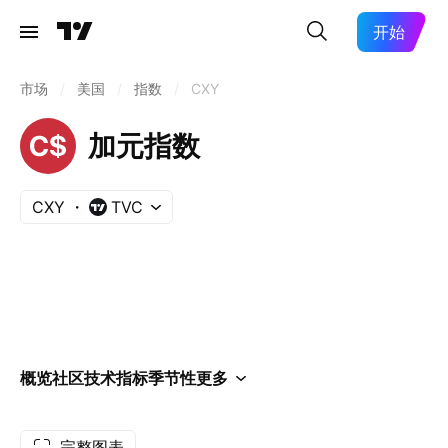
开始
市场
/
美国
/
指数
/
CXY
加元指数
CXY
TVC
概览
社区
技术指标
季节性
更多
完整图表