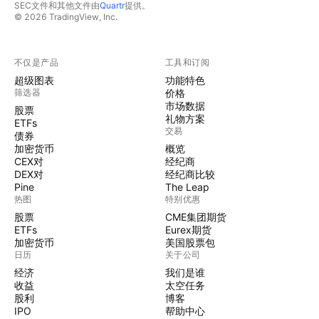
SEC文件和其他文件由
Quartr
提供。
© 2026 TradingView, Inc.
不仅是产品
工具和订阅
超级图表
功能特色
筛选器
价格
市场数据
股票
礼物方案
ETFs
交易
债券
加密货币
概览
CEX对
经纪商
DEX对
经纪商比较
Pine
The Leap
热图
特别优惠
股票
CME集团期货
ETFs
Eurex期货
加密货币
美国股票包
日历
关于公司
经济
我们是谁
收益
太空任务
股利
博客
IPO
帮助中心