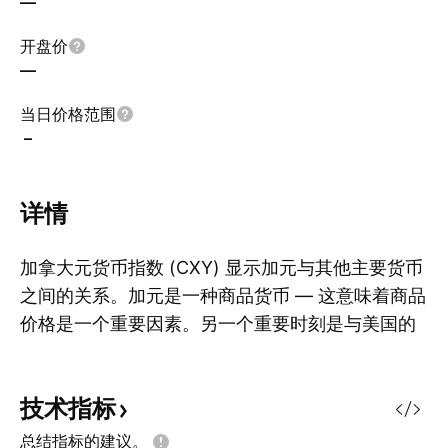
—
开盘价
—
当日价格范围
–
详情
加拿大元货币指数 (CXY) 显示加元与其他主要货币
之间的关系。加元是一种商品货币 — 这意味着商品
价格是一个重要因素。另一个重要时刻是与美国的
显
大规模贸易伙伴关系（当你考虑时，这是有道理
的）。如果交易量由于某种原因而减少，则可能对
技术指标
加元汇率和该指数产生负面影响。
总结指标的建议。