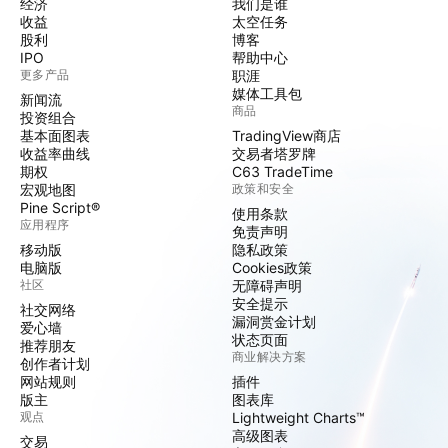
经济
我们是谁
收益
太空任务
股利
博客
IPO
帮助中心
更多产品
职涯
媒体工具包
新闻流
商品
投资组合
基本面图表
TradingView商店
收益率曲线
交易者塔罗牌
期权
C63 TradeTime
宏观地图
政策和安全
Pine Script®
使用条款
应用程序
免责声明
移动版
隐私政策
电脑版
Cookies政策
社区
无障碍声明
安全提示
社交网络
漏洞赏金计划
爱心墙
状态页面
推荐朋友
商业解决方案
创作者计划
网站规则
插件
版主
图表库
观点
Lightweight Charts™
高级图表
交易