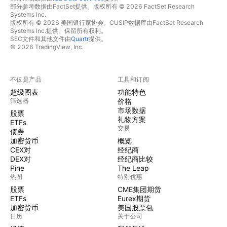
部分参考数据由FactSet提供。版权所有 © 2026 FactSet Research
Systems Inc.
版权所有 © 2026 美国银行家协会。CUSIP数据库由FactSet Research
Systems Inc.提供。保留所有权利。
SEC文件和其他文件由
Quartr
提供。
© 2026 TradingView, Inc.
不仅是产品
工具和订阅
超级图表
功能特色
筛选器
价格
市场数据
股票
礼物方案
ETFs
交易
债券
加密货币
概览
CEX对
经纪商
DEX对
经纪商比较
Pine
The Leap
热图
特别优惠
股票
CME集团期货
ETFs
Eurex期货
加密货币
美国股票包
日历
关于公司