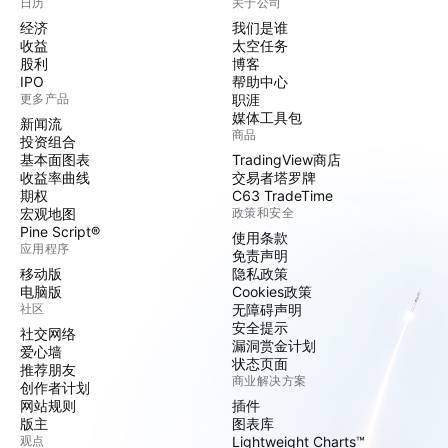
日历
关于公司
经济
我们是谁
收益
太空任务
股利
博客
IPO
帮助中心
更多产品
职涯
媒体工具包
新闻流
商品
投资组合
基本面图表
TradingView商店
收益率曲线
交易者塔罗牌
期权
C63 TradeTime
宏观地图
政策和安全
Pine Script®
使用条款
应用程序
免责声明
移动版
隐私政策
电脑版
Cookies政策
社区
无障碍声明
安全提示
社交网络
漏洞赏金计划
爱心墙
状态页面
推荐朋友
商业解决方案
创作者计划
网站规则
插件
版主
图表库
观点
Lightweight Charts™