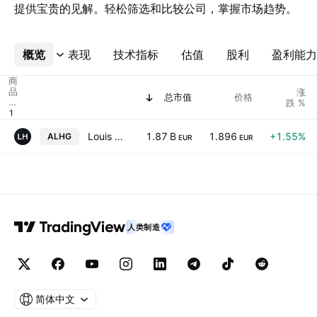
提供宝贵的见解。轻松筛选和比较公司，掌握市场趋势。
概览
更多
表现
技术指标
估值
股利
盈利能力
商
品
涨
总市值
价格
代
跌 %
码
Louis Hachette Group SA
1.87 B
1.896
+1.55%
ALHG
EUR
EUR
人类制造
简体中文