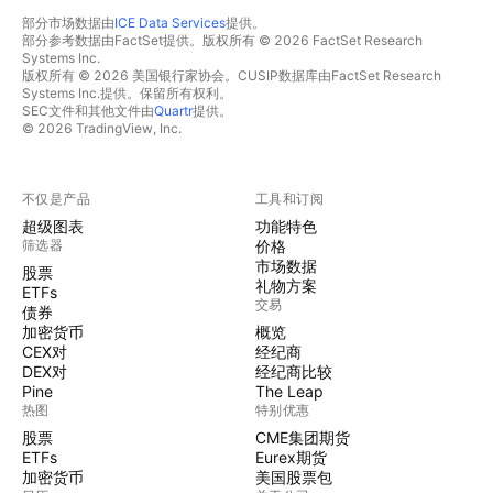
部分市场数据由
ICE Data Services
提供。
部分参考数据由FactSet提供。版权所有 © 2026 FactSet Research
Systems Inc.
版权所有 © 2026 美国银行家协会。CUSIP数据库由FactSet Research
Systems Inc.提供。保留所有权利。
SEC文件和其他文件由
Quartr
提供。
© 2026 TradingView, Inc.
不仅是产品
工具和订阅
超级图表
功能特色
筛选器
价格
市场数据
股票
礼物方案
ETFs
交易
债券
加密货币
概览
CEX对
经纪商
DEX对
经纪商比较
Pine
The Leap
热图
特别优惠
股票
CME集团期货
ETFs
Eurex期货
加密货币
美国股票包