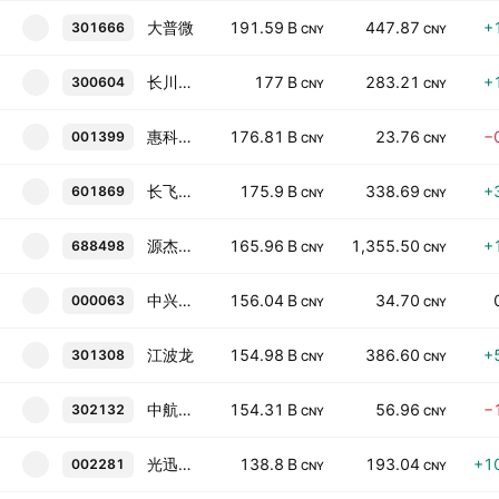
大普微
191.59 B
447.87
+
301666
CNY
CNY
长川科技
177 B
283.21
+
300604
CNY
CNY
惠科股份
176.81 B
23.76
−
001399
CNY
CNY
长飞光纤
175.9 B
338.69
+
601869
CNY
CNY
源杰科技
165.96 B
1,355.50
+
688498
CNY
CNY
中兴通讯
156.04 B
34.70
000063
CNY
CNY
江波龙
154.98 B
386.60
+
301308
CNY
CNY
中航成飞
154.31 B
56.96
−
302132
CNY
CNY
光迅科技
138.8 B
193.04
+1
002281
CNY
CNY