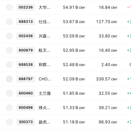
大华股份
54.91 B
16.84
−
002236
CNY
CNY
仕佳光子
53.67 B
127.70
+
688313
CNY
CNY
兴森科技
53.59 B
33.80
+
002436
CNY
CNY
航天电子
52.95 B
16.40
+
600879
CNY
CNY
和辉光电
52.48 B
2.40
688538
CNY
CNY
CHONGQING GENORI TECHNOLOGY CO LTD
52.09 B
339.57
+
688797
6
CNY
CNY
士兰微
51.85 B
32.55
+
600460
CNY
CNY
烽火通信
51.33 B
39.21
+
600498
CNY
CNY
扬杰科技
51.18 B
96.93
+
300373
CNY
CNY