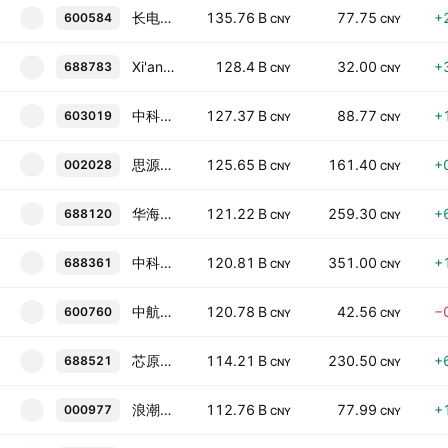
长电科技
135.76 B
77.75
+
600584
CNY
CNY
Xi'an ESWIN Material Technology Co., Ltd. Class A
128.4 B
32.00
+
688783
CNY
CNY
中科曙光
127.37 B
88.77
+
603019
CNY
CNY
思源电气
125.65 B
161.40
+
002028
CNY
CNY
华海清科
121.22 B
259.30
+
688120
CNY
CNY
中科飞测
120.81 B
351.00
+
688361
CNY
CNY
中航沈飞
120.78 B
42.56
−
600760
CNY
CNY
芯原股份
114.21 B
230.50
+
688521
CNY
CNY
浪潮信息
112.76 B
77.99
+
000977
CNY
CNY