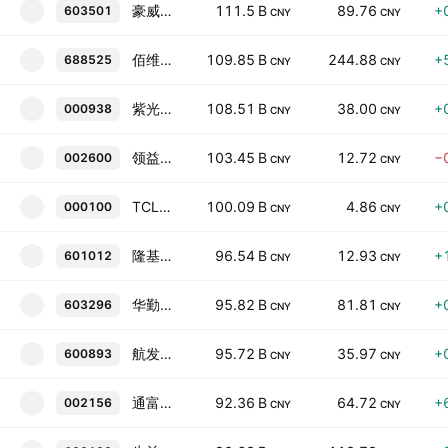
豪威集團
111.5 B
89.76
+
603501
CNY
CNY
佰维存储
109.85 B
244.88
+
688525
CNY
CNY
紫光股份
108.51 B
38.00
+
000938
CNY
CNY
领益智造
103.45 B
12.72
−
002600
CNY
CNY
TCL科技
100.09 B
4.86
+
000100
CNY
CNY
隆基绿能
96.54 B
12.93
+
601012
CNY
CNY
华勤技术
95.82 B
81.81
+
603296
CNY
CNY
航发动力
95.72 B
35.97
+
600893
CNY
CNY
通富微电
92.36 B
64.72
+
002156
CNY
CNY