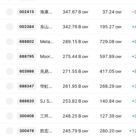
海康威视
347.67 B
37.24
−
002415
CNY
CNY
东山精密
342.76 B
195.27
+
002384
CNY
CNY
MetaX Integrated Circuits (Shanghai) Co., Ltd. Class A
289.15 B
729.08
+
688802
CNY
CNY
Moore Threads Technology Co. Ltd. Class A
275.44 B
597.89
+
688795
CNY
CNY
兆易创新
271.55 B
417.05
+
603986
CNY
CNY
华虹宏力
261.95 B
268.29
+
688347
CNY
CNY
SJ SEMICONDUCTOR CORPORATION
253.82 B
140.84
+
688820
CNY
CNY
三环集团
248.25 B
127.39
+
300408
CNY
CNY
胜宏科技
245.79 B
280.20
+1
300476
CNY
CNY