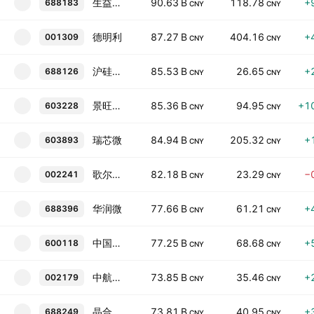
生益电子
90.63 B
118.78
+
688183
CNY
CNY
德明利
87.27 B
404.16
+
001309
CNY
CNY
沪硅产业
85.53 B
26.65
+
688126
CNY
CNY
景旺电子
85.36 B
94.95
+1
603228
CNY
CNY
瑞芯微
84.94 B
205.32
+
603893
CNY
CNY
歌尔股份
82.18 B
23.29
−
002241
CNY
CNY
华润微
77.66 B
61.21
+
688396
CNY
CNY
中国卫星
77.25 B
68.68
+
600118
CNY
CNY
中航光电
73.85 B
35.46
+
002179
CNY
CNY
晶合集成
73.81 B
40.95
+
688249
CNY
CNY