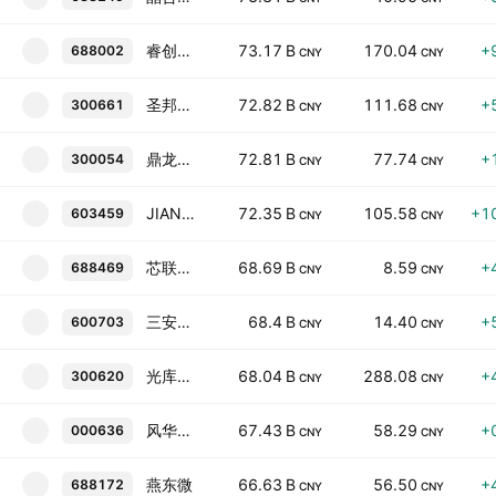
睿创微纳
73.17 B
170.04
+
688002
CNY
CNY
圣邦股份
72.82 B
111.68
+
300661
CNY
CNY
鼎龙股份
72.81 B
77.74
+
300054
CNY
CNY
JIANGXI REDBOARD TECH CO LTD
72.35 B
105.58
+1
603459
CNY
CNY
芯联集成
68.69 B
8.59
+
688469
CNY
CNY
三安光电
68.4 B
14.40
+
600703
CNY
CNY
光库科技
68.04 B
288.08
+
300620
CNY
CNY
风华高科
67.43 B
58.29
+
000636
CNY
CNY
燕东微
66.63 B
56.50
+
688172
CNY
CNY