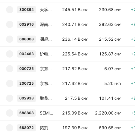
天孚通信
245.51 B
230.68
+
300394
CNY
CNY
深南电路
240.71 B
382.63
+
002916
CNY
CNY
澜起科技
236.14 B
215.52
+
688008
CNY
CNY
沪电股份
225.54 B
125.87
+
002463
CNY
CNY
京东方Ａ
217.62 B
6.07
+
000725
CNY
CNY
京东方Ｂ
217.62 B
5.20
+
200725
CNY
HKD
鹏鼎控股
217.5 B
101.41
+
002938
CNY
CNY
SEMIGHT INSTRUMENTS CO LTD
215.09 B
2,220.00
+
688808
CNY
CNY
拓荆科技
197.39 B
690.65
+
688072
CNY
CNY