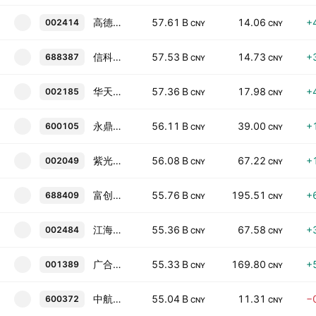
高德红外
57.61 B
14.06
+
002414
CNY
CNY
信科移动
57.53 B
14.73
+
688387
CNY
CNY
华天科技
57.36 B
17.98
+
002185
CNY
CNY
永鼎股份
56.11 B
39.00
+
600105
CNY
CNY
紫光国微
56.08 B
67.22
+
002049
CNY
CNY
富创精密
55.76 B
195.51
+
688409
CNY
CNY
江海股份
55.36 B
67.58
+
002484
CNY
CNY
广合科技
55.33 B
169.80
+
001389
CNY
CNY
中航机载
55.04 B
11.31
−
600372
CNY
CNY