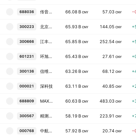
传音控股
66.08 B
57.03
−
688036
CNY
CNY
北京君正
65.93 B
144.05
+
300223
CNY
CNY
江丰电子
65.85 B
252.54
+
300666
CNY
CNY
环旭电子
65.43 B
27.61
+
601231
CNY
CNY
信维通信
63.26 B
68.12
+
300136
CNY
CNY
深科技
63.11 B
40.85
+
000021
CNY
CNY
MAXONE SEMICONDUCTOR SUZHOU CO LTD
60.63 B
483.03
+
688809
CNY
CNY
精测电子
58.19 B
223.91
+
300567
CNY
CNY
中航西飞
57.92 B
20.74
−
000768
CNY
CNY