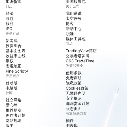
加密货币
美国股票包
日历
关于公司
经济
我们是谁
收益
太空任务
股利
博客
IPO
帮助中心
更多产品
职涯
媒体工具包
新闻流
商品
投资组合
基本面图表
TradingView商店
收益率曲线
交易者塔罗牌
期权
C63 TradeTime
宏观地图
政策和安全
Pine Script®
使用条款
应用程序
免责声明
移动版
隐私政策
电脑版
Cookies政策
社区
无障碍声明
安全提示
社交网络
漏洞赏金计划
爱心墙
状态页面
推荐朋友
商业解决方案
创作者计划
网站规则
插件
版主
图表库