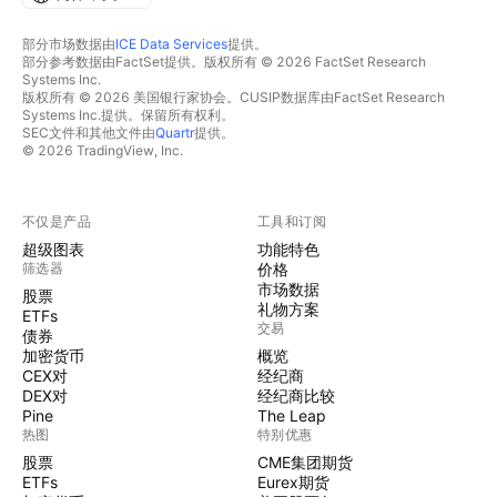
部分市场数据由
ICE Data Services
提供。
部分参考数据由FactSet提供。版权所有 © 2026 FactSet Research
Systems Inc.
版权所有 © 2026 美国银行家协会。CUSIP数据库由FactSet Research
Systems Inc.提供。保留所有权利。
SEC文件和其他文件由
Quartr
提供。
© 2026 TradingView, Inc.
不仅是产品
工具和订阅
超级图表
功能特色
筛选器
价格
市场数据
股票
礼物方案
ETFs
交易
债券
加密货币
概览
CEX对
经纪商
DEX对
经纪商比较
Pine
The Leap
热图
特别优惠
股票
CME集团期货
ETFs
Eurex期货