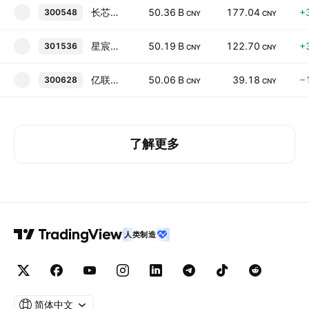
长芯博创
50.36 B
177.04
+
300548
CNY
CNY
星宸科技
50.19 B
122.70
+
301536
CNY
CNY
亿联网络
50.06 B
39.18
−
300628
CNY
CNY
了解更多
人类制造
简体中文