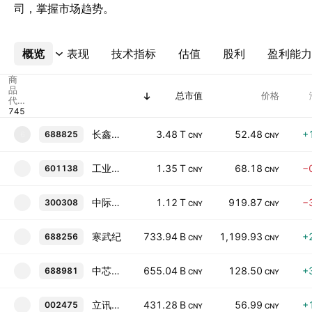
司，掌握市场趋势。
概览
更多
表现
技术指标
估值
股利
盈利能力
商
品
总市值
价格
代
码
长鑫科技
3.48 T
52.48
+
688825
6
CNY
CNY
工业富联
1.35 T
68.18
−
601138
CNY
CNY
中际旭创
1.12 T
919.87
−
300308
CNY
CNY
寒武纪
733.94 B
1,199.93
+
688256
CNY
CNY
中芯国际
655.04 B
128.50
+
688981
CNY
CNY
立讯精密
431.28 B
56.99
+
002475
CNY
CNY