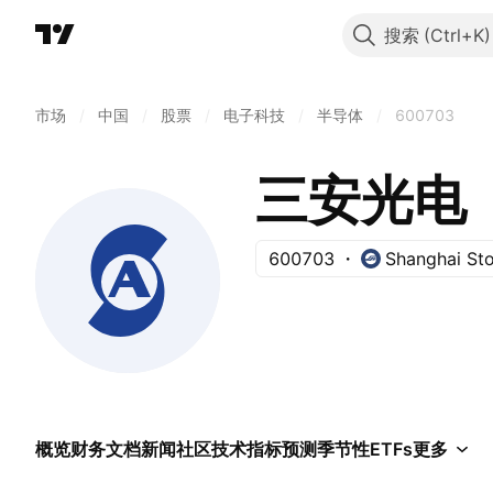
搜索
市场
/
中国
/
股票
/
电子科技
/
半导体
/
600703
三安光电
600703
Shanghai St
概览
财务
文档
新闻
社区
技术指标
预测
季节性
ETFs
更多