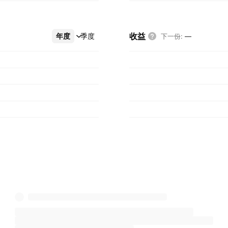
收益
年度
更多
季度
下一份
:
—