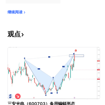
继续阅读
观点
做
空
三安光电（600703）备用蝙蝠形态