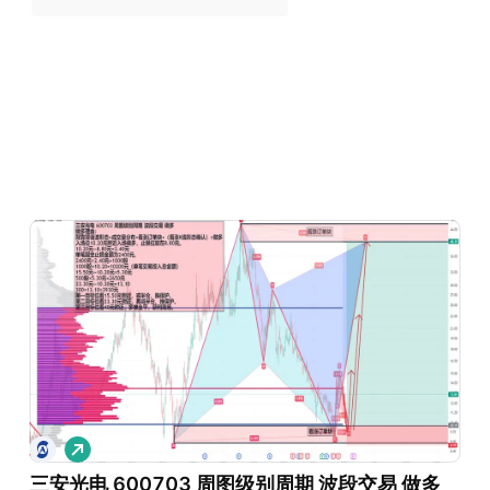
做
多
三安光电 600703 周图级别周期 波段交易 做多