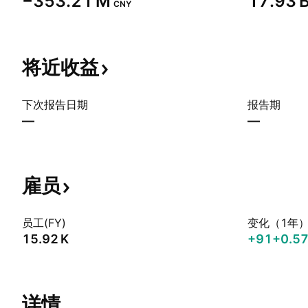
‪−353.21 M‬
‪17.93 B
CNY
将近收益
下次报告日期
报告期
—
—
雇员
员工(FY)
变化（1年
‪15.92 K‬
+91
+0.5
详情