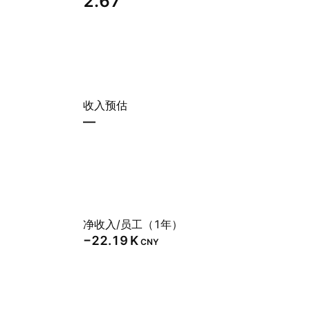
2.67
收入预估
—
净收入/员工（1年）
‪−22.19 K‬
CNY