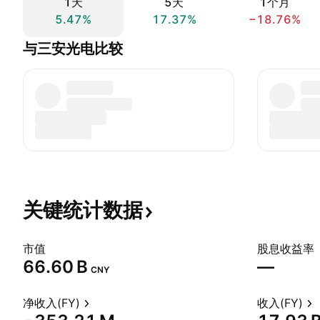
1天
5天
1个月
5.47%
17.37%
−18.76%
与三安光电比较
关键统计数据
市值
股息收益率
‪66.60 B‬
—
CNY
净收入(FY)
收入(FY)