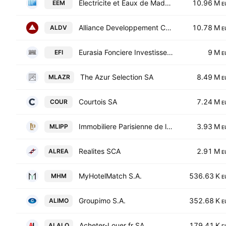
Electricite et Eaux de Madagascar SA
10.96 M
EEM
E
Alliance Developpement Capital SIIC
10.78 M
ALDV
E
Eurasia Fonciere Investissements
9 M
EFI
E
The Azur Selection SA
8.49 M
MLAZR
E
Courtois SA
7.24 M
COUR
E
Immobiliere Parisienne de la Perle et des Pierres Precieuses
3.93 M
MLIPP
E
Realites SCA
2.91 M
ALREA
E
MyHotelMatch S.A.
536.63 K
MHM
E
Groupimo S.A.
352.68 K
ALIMO
E
Acheter-Louer.fr SA
179.41 K
ALALO