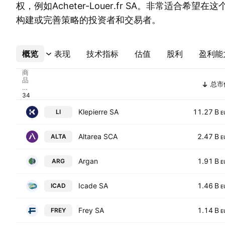
权，例如Acheter-Louer.fr SA。非常适合希
构建或完善策略的投资者和交易者。
概览
更多
表现
技术指标
估值
股利
盈利能
商
品
总市
代
码
Klepierre SA
11.27 B
LI
E
Altarea SCA
2.47 B
ALTA
E
Argan
1.91 B
ARG
E
Icade SA
1.46 B
ICAD
E
Frey SA
1.14 B
FREY
E