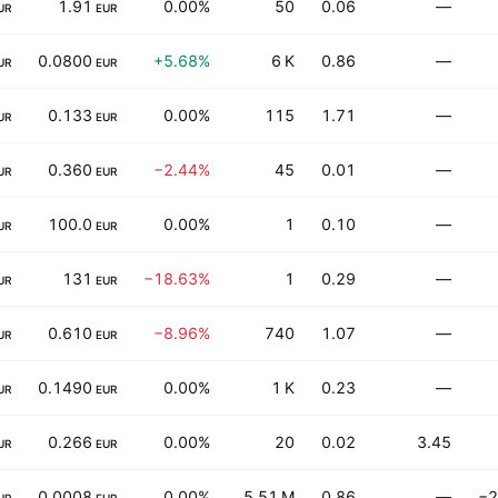
1.91
0.00%
50
0.06
—
UR
EUR
0.0800
+5.68%
6 K
0.86
—
UR
EUR
0.133
0.00%
115
1.71
—
UR
EUR
0.360
−2.44%
45
0.01
—
UR
EUR
100.0
0.00%
1
0.10
—
UR
EUR
131
−18.63%
1
0.29
—
UR
EUR
0.610
−8.96%
740
1.07
—
UR
EUR
0.1490
0.00%
1 K
0.23
—
UR
EUR
0.266
0.00%
20
0.02
3.45
UR
EUR
0.0008
0.00%
5.51 M
0.86
—
−2