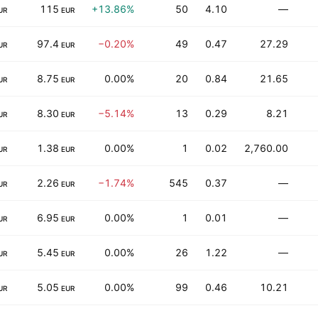
115
+13.86%
50
4.10
—
UR
EUR
97.4
−0.20%
49
0.47
27.29
UR
EUR
8.75
0.00%
20
0.84
21.65
UR
EUR
8.30
−5.14%
13
0.29
8.21
UR
EUR
1.38
0.00%
1
0.02
2,760.00
UR
EUR
2.26
−1.74%
545
0.37
—
UR
EUR
6.95
0.00%
1
0.01
—
UR
EUR
5.45
0.00%
26
1.22
—
UR
EUR
5.05
0.00%
99
0.46
10.21
UR
EUR