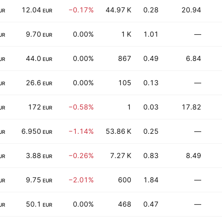
12.04
−0.17%
44.97 K
0.28
20.94
UR
EUR
9.70
0.00%
1 K
1.01
—
UR
EUR
44.0
0.00%
867
0.49
6.84
UR
EUR
26.6
0.00%
105
0.13
—
UR
EUR
172
−0.58%
1
0.03
17.82
UR
EUR
6.950
−1.14%
53.86 K
0.25
—
UR
EUR
3.88
−0.26%
7.27 K
0.83
8.49
UR
EUR
9.75
−2.01%
600
1.84
—
UR
EUR
50.1
0.00%
468
0.47
—
UR
EUR