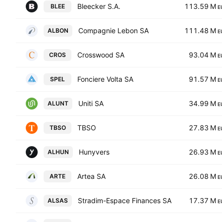
Bleecker S.A.
113.59 M
BLEE
E
Compagnie Lebon SA
111.48 M
ALBON
E
Crosswood SA
93.04 M
CROS
E
Fonciere Volta SA
91.57 M
SPEL
E
Uniti SA
34.99 M
ALUNT
E
TBSO
27.83 M
TBSO
E
Hunyvers
26.93 M
ALHUN
E
Artea SA
26.08 M
ARTE
E
Stradim-Espace Finances SA
17.37 M
ALSAS
E