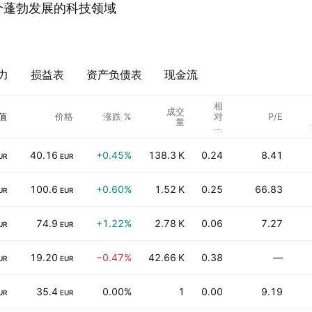
望在这个蓬勃发展的科技领域
力
损益表
资产负债表
现金流
相
成交
值
价格
涨跌 %
对
P/E
量
成
交
量
40.16
+0.45%
138.3 K
0.24
8.41
UR
EUR
100.6
+0.60%
1.52 K
0.25
66.83
UR
EUR
74.9
+1.22%
2.78 K
0.06
7.27
UR
EUR
19.20
−0.47%
42.66 K
0.38
—
UR
EUR
35.4
0.00%
1
0.00
9.19
UR
EUR