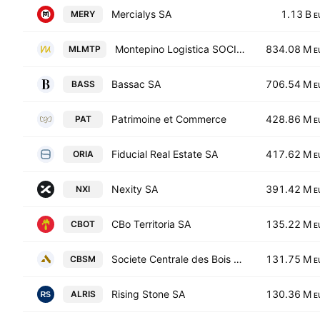
Mercialys SA
1.13 B
MERY
E
Montepino Logistica SOCIMI SA
834.08 M
MLMTP
E
Bassac SA
706.54 M
BASS
E
Patrimoine et Commerce
428.86 M
PAT
E
Fiducial Real Estate SA
417.62 M
ORIA
E
Nexity SA
391.42 M
NXI
E
CBo Territoria SA
135.22 M
CBOT
E
Societe Centrale des Bois et Scieries de la Manche
131.75 M
CBSM
E
Rising Stone SA
130.36 M
ALRIS
E