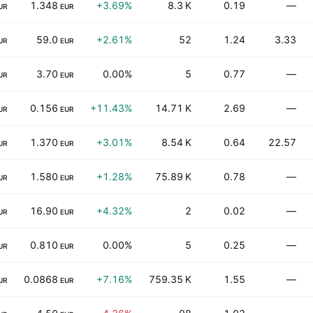
1.348
+3.69%
8.3 K
0.19
—
UR
EUR
59.0
+2.61%
52
1.24
3.33
UR
EUR
3.70
0.00%
5
0.77
—
UR
EUR
0.156
+11.43%
14.71 K
2.69
—
UR
EUR
1.370
+3.01%
8.54 K
0.64
22.57
UR
EUR
1.580
+1.28%
75.89 K
0.78
—
UR
EUR
16.90
+4.32%
2
0.02
—
UR
EUR
0.810
0.00%
5
0.25
—
UR
EUR
0.0868
+7.16%
759.35 K
1.55
—
UR
EUR