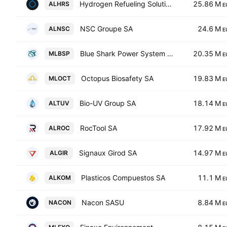
Hydrogen Refueling Solutions SA
25.86 M
ALHRS
E
NSC Groupe SA
24.6 M
ALNSC
E
Blue Shark Power System SA
20.35 M
MLBSP
E
Octopus Biosafety SA
19.83 M
MLOCT
E
Bio-UV Group SA
18.14 M
ALTUV
E
RocTool SA
17.92 M
ALROC
E
Signaux Girod SA
14.97 M
ALGIR
E
Plasticos Compuestos SA
11.1 M
ALKOM
E
Nacon SASU
8.84 M
NACON
E