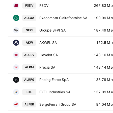
FSDV
267.83 M
FSDV
E
Exacompta Clairefontaine SA
190.09 M
ALEXA
E
Groupe SFPI SA
187.49 M
SFPI
E
AKWEL SA
172.5 M
AKW
E
Gevelot SA
148.16 M
ALGEV
E
Precia SA
148.14 M
ALPM
E
Racing Force SpA
138.79 M
ALRFG
E
EXEL Industries SA
137.09 M
EXE
E
SergeFerrari Group SA
84.04 M
ALFER
E