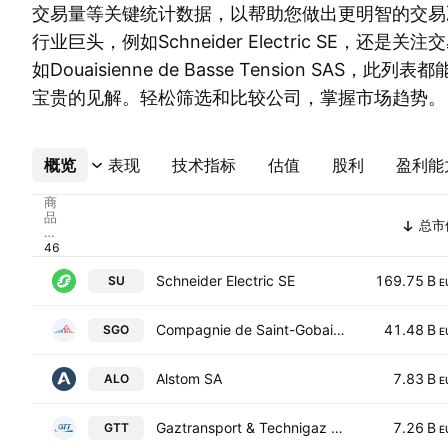
交易量等关键统计数据，以帮助您做出更明智的交易
行业巨头，例如Schneider Electric SE，还是
如Douaisienne de Basse Tension SAS，
宝贵的见解。轻松筛选和比较公司，掌握市场趋势。
概览
更多
表现
技术指标
估值
股利
盈利能
商
品
总市
代
码
Schneider Electric SE
169.75 B
SU
E
Compagnie de Saint-Gobain SA
41.48 B
SGO
E
Alstom SA
7.83 B
ALO
E
Gaztransport & Technigaz SA
7.26 B
GTT
E