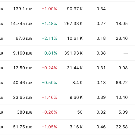
139.1
−1.00%
90.37 K
0.34
—
UR
EUR
14.745
+1.48%
267.33 K
0.27
18.05
UR
EUR
67.6
+2.11%
10.61 K
0.18
23.46
UR
EUR
9.160
+0.81%
391.93 K
0.38
—
UR
EUR
12.50
−0.24%
31.44 K
0.31
9.08
UR
EUR
40.46
+0.50%
8.4 K
0.13
66.22
UR
EUR
23.65
−1.46%
9.66 K
0.39
10.40
UR
EUR
380
−0.26%
50
0.32
5.09
UR
EUR
51.75
−1.05%
3.16 K
0.46
22.58
UR
EUR