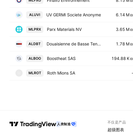
Finaxo Environnement
8.15 M
MLFXO
E
UV GERMI Societe Anonyme
6.14 M
ALUVI
E
Parx Materials NV
3.65 M
MLPRX
E
Douaisienne de Basse Tension SAS
1.78 M
ALDBT
E
Boostheat SAS
194.88 K
ALBOO
E
Roth Mions SA
MLROT
M
不仅是产品
人类制造
超级图表