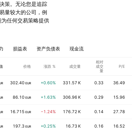
决策。无论您是追踪
关注交易量较大的公司，例
此列表都能为任何交易策略提供
力
损益表
资产负债表
现金流
相对
值
价格
涨跌 %
成交量
成交
P/E
量
302.40
+0.60%
331.57 K
0.33
36.49
UR
EUR
86.10
+1.63%
306.96 K
0.29
15.96
UR
EUR
16.715
−1.24%
176.72 K
0.14
27.78
UR
EUR
197.3
+0.25%
16.73 K
0.16
16.52
UR
EUR