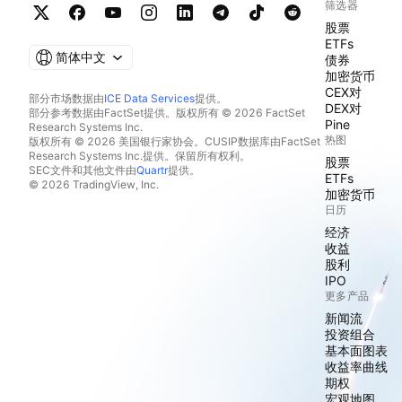
筛选器
股票
ETFs
简体中文
债券
加密货币
CEX对
部分市场数据由
ICE Data Services
提供。
DEX对
部分参考数据由FactSet提供。版权所有 © 2026 FactSet
Pine
Research Systems Inc.
热图
版权所有 © 2026 美国银行家协会。CUSIP数据库由FactSet
Research Systems Inc.提供。保留所有权利。
股票
SEC文件和其他文件由
Quartr
提供。
ETFs
© 2026 TradingView, Inc.
加密货币
日历
经济
收益
股利
IPO
更多产品
新闻流
投资组合
基本面图表
收益率曲线
期权
宏观地图