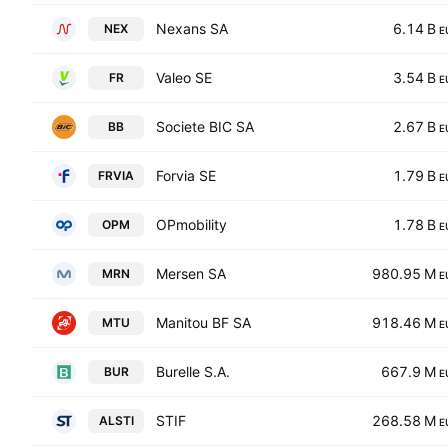
Nexans SA
6.14 B
NEX
E
Valeo SE
3.54 B
FR
E
Societe BIC SA
2.67 B
BB
E
Forvia SE
1.79 B
FRVIA
E
OPmobility
1.78 B
OPM
E
Mersen SA
980.95 M
MRN
E
Manitou BF SA
918.46 M
MTU
E
Burelle S.A.
667.9 M
BUR
E
STIF
268.58 M
ALSTI
E