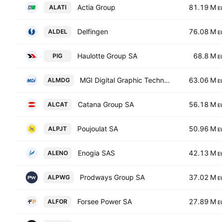
Actia Group
81.19 M
ALATI
E
Delfingen
76.08 M
ALDEL
E
Haulotte Group SA
68.8 M
PIG
E
MGI Digital Graphic Technology
63.06 M
ALMDG
E
Catana Group SA
56.18 M
ALCAT
E
Poujoulat SA
50.96 M
ALPJT
E
Enogia SAS
42.13 M
ALENO
E
Prodways Group SA
37.02 M
ALPWG
E
Forsee Power SA
27.89 M
ALFOR
E