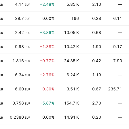
4.14
+2.48%
5.85 K
2.10
—
UR
EUR
29.7
0.00%
166
0.28
6.11
UR
EUR
2.42
+3.86%
10.05 K
0.68
—
UR
EUR
9.98
−1.38%
10.42 K
1.90
9.17
UR
EUR
1.816
−0.77%
24.35 K
0.42
7.90
UR
EUR
6.34
−2.76%
6.24 K
1.19
—
UR
EUR
6.60
−0.30%
3.51 K
0.67
235.71
UR
EUR
0.758
+5.87%
154.7 K
2.70
—
UR
EUR
0.2380
0.00%
14.91 K
0.20
—
UR
EUR