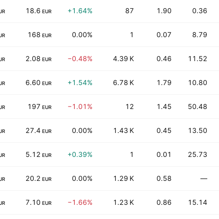
18.6
+1.64%
87
1.90
0.36
UR
EUR
168
0.00%
1
0.07
8.79
UR
EUR
2.08
−0.48%
4.39 K
0.46
11.52
UR
EUR
6.60
+1.54%
6.78 K
1.79
10.80
UR
EUR
197
−1.01%
12
1.45
50.48
UR
EUR
27.4
0.00%
1.43 K
0.45
13.50
UR
EUR
5.12
+0.39%
1
0.01
25.73
UR
EUR
20.2
0.00%
1.29 K
0.58
—
UR
EUR
7.10
−1.66%
1.23 K
0.86
15.14
UR
EUR