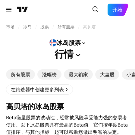
开始
市场
/
冰岛
/
股票
/
所有股票
/
高贝塔
冰岛股票
行情
所有股票
涨幅榜
最大输家
大盘股
小
在筛选器中创建更多列表
高贝塔的冰岛股票
Beta衡量股票的波动性，经常被风险承受能力强的交易者
使用。以下冰岛股票具有最高的Beta值：它们按年度Beta
值排序，与其他指标一起可以帮助您做出明智的决定。