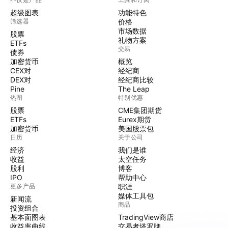
超级图表
功能特色
筛选器
价格
市场数据
股票
礼物方案
ETFs
交易
债券
加密货币
概览
CEX对
经纪商
DEX对
经纪商比较
Pine
The Leap
热图
特别优惠
股票
CME集团期货
ETFs
Eurex期货
加密货币
美国股票包
日历
关于公司
经济
我们是谁
收益
太空任务
股利
博客
IPO
帮助中心
更多产品
职涯
媒体工具包
新闻流
商品
投资组合
基本面图表
TradingView商店
收益率曲线
交易者塔罗牌