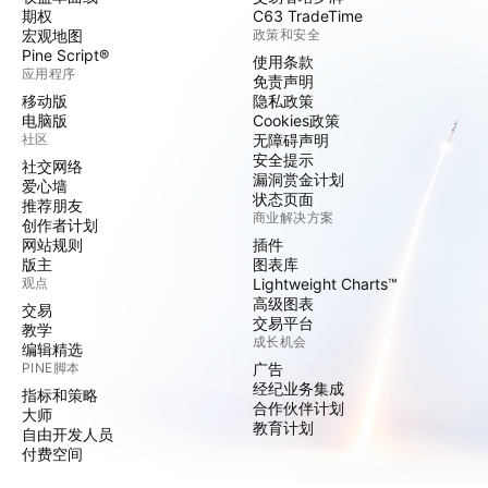
期权
C63 TradeTime
宏观地图
政策和安全
Pine Script®
使用条款
应用程序
免责声明
移动版
隐私政策
电脑版
Cookies政策
社区
无障碍声明
安全提示
社交网络
漏洞赏金计划
爱心墙
状态页面
推荐朋友
商业解决方案
创作者计划
网站规则
插件
版主
图表库
观点
Lightweight Charts™
高级图表
交易
交易平台
教学
成长机会
编辑精选
PINE脚本
广告
经纪业务集成
指标和策略
合作伙伴计划
大师
教育计划
自由开发人员
付费空间