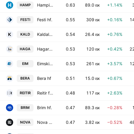
Hampiajan hf
0.63
89.0
+1.14%
HAMP
ISK
Festi hf.
0.55
309
+0.16%
1
FESTI
ISK
Kaldalon hf
0.54
26.4
+0.76%
KALD
ISK
Hagar hf.
0.53
120
+0.42%
2
HAGA
ISK
Eimskipafelag Islands hf.
0.53
261
+3.57%
1
EIM
ISK
Bera hf
0.51
15.0
+0.67%
BERA
ISK
Reitir fasteignafelag hf
0.48
117
+2.63%
REITIR
ISK
Brim hf.
0.47
89.3
−0.28%
BRIM
ISK
Nova Klubburinn hf.
0.47
3.82
−0.52%
4
NOVA
ISK