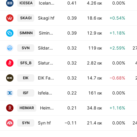
Iceland Seafood International hf
0.41
4.26
0.00%
ICESEA
ISK
Skagi hf
0.39
18.6
+0.54%
SKAGI
ISK
Siminn hf.
0.39
12.9
+1.18%
SIMINN
ISK
Sildarvinnslan hf.
0.32
119
+2.59%
2
SVN
ISK
Slaturfelag Suaurlands Svf
0.32
2.82
0.00%
SFS_B
ISK
EIK Fasteignafelag HF
0.32
14.7
−0.68%
EIK
ISK
Isfelag hf.
0.22
161
0.00%
ISF
ISK
Heimar hf.
0.21
34.8
+1.16%
HEIMAR
ISK
Syn hf
−0.11
21.4
0.00%
2
SYN
ISK