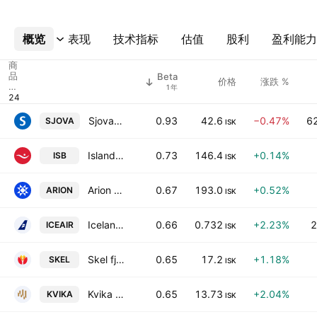
概览
更多
表现
技术指标
估值
股利
盈利能力
商
品
Beta
价格
涨跌 %
代
1年
码
Sjova-Almennar tryggingar hf
0.93
42.6
−0.47%
6
SJOVA
ISK
Islandsbanki hf
0.73
146.4
+0.14%
ISB
ISK
Arion Banki hf
0.67
193.0
+0.52%
ARION
ISK
Icelandair Group hf
0.66
0.732
+2.23%
2
ICEAIR
ISK
Skel fjarfestingafelag hf.
0.65
17.2
+1.18%
SKEL
ISK
Kvika banki hf
0.65
13.73
+2.04%
KVIKA
ISK