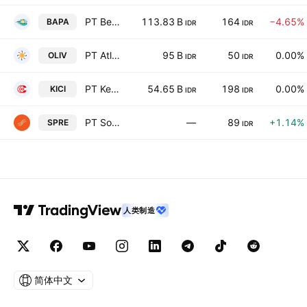
PT Bekasi Asri Pemula Tbk
113.83 B
164
−4.65%
BAPA
IDR
IDR
PT Atlas Nexus Group Tbk
95 B
50
0.00%
OLIV
IDR
IDR
PT Kedaung Indah Can Tbk
54.65 B
198
0.00%
KICI
IDR
IDR
PT Soraya Berjaya Indonesia Tbk
—
89
+1.14%
SPRE
IDR
人类制造
简体中文