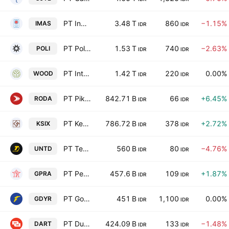
PT Indomobil Sukses Internasional Tbk
3.48 T
860
−1.15%
IMAS
IDR
IDR
PT Pollux Hotels Group Tbk
1.53 T
740
−2.63%
POLI
IDR
IDR
PT Integra Indocabinet Tbk
1.42 T
220
0.00%
WOOD
IDR
IDR
PT Pikko Land Development Tbk
842.71 B
66
+6.45%
RODA
IDR
IDR
PT Kentanix Supra International Tbk
786.72 B
378
+2.72%
KSIX
IDR
IDR
PT Terang Dunia Internusa Tbk
560 B
80
−4.76%
UNTD
IDR
IDR
PT Perdana Gapuraprima Tbk
457.6 B
109
+1.87%
GPRA
IDR
IDR
PT Goodyear Indonesia Tbk
451 B
1,100
0.00%
GDYR
IDR
IDR
PT Duta Anggada Realty Tbk
424.09 B
133
−1.48%
DART
IDR
IDR