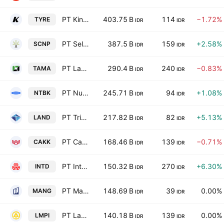
PT King Tire Indonesia Tbk
403.75 B
114
−1.72%
TYRE
IDR
IDR
PT Selaras Citra Nusantara Perkasa Tbk
387.5 B
159
+2.58%
SCNP
IDR
IDR
PT Lancartama Sejati Tbk
290.4 B
240
−0.83%
TAMA
IDR
IDR
PT Nusatama Berkah Tbk
245.71 B
94
+1.08%
NTBK
IDR
IDR
PT Trimitra Propertindo Tbk
217.82 B
82
+5.13%
LAND
IDR
IDR
PT Cahayaputra Asa Keramik Tbk
168.46 B
139
−0.71%
CAKK
IDR
IDR
PT Inter-Delta Tbk
150.32 B
270
+6.30%
INTD
IDR
IDR
PT Manggung Polahraya Tbk
148.69 B
39
0.00%
MANG
IDR
IDR
PT Langgeng Makmur Industri Tbk
140.18 B
139
0.00%
LMPI
IDR
IDR