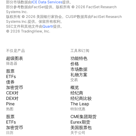
部分市场数据由
ICE Data Services
提供。
部分参考数据由FactSet提供。版权所有 © 2026 FactSet Research
Systems Inc.
版权所有 © 2026 美国银行家协会。CUSIP数据库由FactSet Research
Systems Inc.提供。保留所有权利。
SEC文件和其他文件由
Quartr
提供。
© 2026 TradingView, Inc.
不仅是产品
工具和订阅
超级图表
功能特色
筛选器
价格
市场数据
股票
礼物方案
ETFs
交易
债券
加密货币
概览
CEX对
经纪商
DEX对
经纪商比较
Pine
The Leap
热图
特别优惠
股票
CME集团期货
ETFs
Eurex期货
加密货币
美国股票包
日历
关于公司