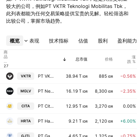
较大的公司，例如PT VKTR Teknologi Mobilitas Tbk，
此列表都能为任何交易策略提供宝贵的见解。轻松筛选和
比较公司，掌握市场趋势。
概览
更多
表现
技术指标
估值
股利
盈利能力
商
品
涨
总市值
价格
代
跌 %
码
PT VKTR Teknologi Mobilitas Tbk
38.94 T
885
−0.56%
VKTR
IDR
IDR
PT NexAI Digital Infrastruktur Tbk
16.19 T
8,300
−2.35%
MGLV
IDR
IDR
PT Cita Mineral Investindo Tbk
12.95 T
3,270
0.00%
CITA
IDR
IDR
PT Hartadinata Abadi Tbk
9.21 T
2,120
+6.00%
HRTA
IDR
IDR
PT Gajah Tunggal Tbk
4.65 T
1,325
−0.75%
GJTL
IDR
IDR