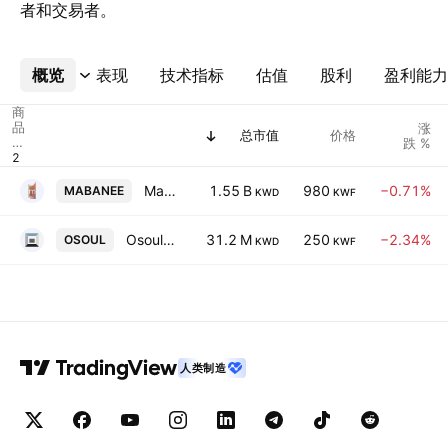
者和交易者。
概览
更多
表现
技术指标
估值
股利
盈利能力
商
品
涨
总市值
价格
代
跌 %
码
Mabanee Company (SAKC)
1.55 B
980
−0.71%
MABANEE
KWD
KWF
Osoul Investment Co. (K.S.C.) Closed
31.2 M
250
−2.34%
OSOUL
KWD
KWF
人类制造