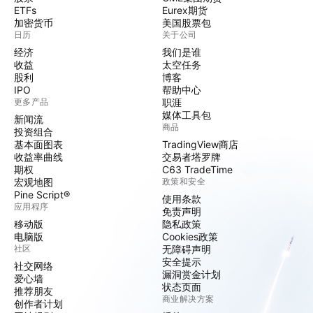
ETFs
Eurex期货
加密货币
美国股票包
日历
关于公司
经济
我们是谁
收益
太空任务
股利
博客
IPO
帮助中心
更多产品
职涯
媒体工具包
新闻流
商品
投资组合
基本面图表
TradingView商店
收益率曲线
交易者塔罗牌
期权
C63 TradeTime
宏观地图
政策和安全
Pine Script®
使用条款
应用程序
免责声明
移动版
隐私政策
电脑版
Cookies政策
社区
无障碍声明
安全提示
社交网络
漏洞赏金计划
爱心墙
状态页面
推荐朋友
商业解决方案
创作者计划