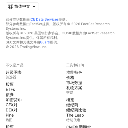
简体中文
部分市场数据由
ICE Data Services
提供。
部分参考数据由FactSet提供。版权所有 © 2026 FactSet Research
Systems Inc.
版权所有 © 2026 美国银行家协会。CUSIP数据库由FactSet Research
Systems Inc.提供。保留所有权利。
SEC文件和其他文件由
Quartr
提供。
© 2026 TradingView, Inc.
不仅是产品
工具和订阅
超级图表
功能特色
筛选器
价格
市场数据
股票
礼物方案
ETFs
交易
债券
加密货币
概览
CEX对
经纪商
DEX对
经纪商比较
Pine
The Leap
热图
特别优惠
股票
CME集团期货