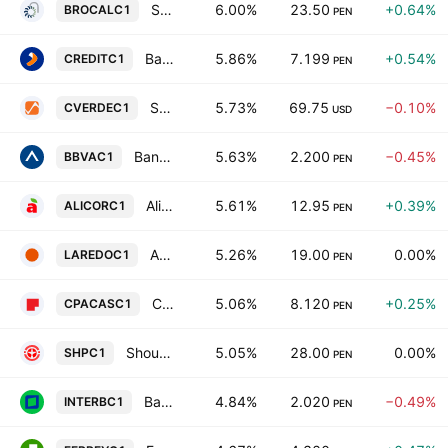
Sociedad Minera el Brocal SA
6.00%
23.50
+0.64%
BROCALC1
PEN
Banco de Credito del Peru SA
5.86%
7.199
+0.54%
CREDITC1
PEN
Sociedad Minera Cerro Verde SAA
5.73%
69.75
−0.10%
CVERDEC1
USD
Banco BBVA Peru SA
5.63%
2.200
−0.45%
BBVAC1
PEN
Alicorp SAA
5.61%
12.95
+0.39%
ALICORC1
PEN
Agroindustrial Laredo SAA
5.26%
19.00
0.00%
LAREDOC1
PEN
Cementos Pacasmayo SAA
5.06%
8.120
+0.25%
CPACASC1
PEN
Shougang Hierro Peru Saa
5.05%
28.00
0.00%
SHPC1
PEN
Banco Internacional del Peru SAA Interbank
4.84%
2.020
−0.49%
INTERBC1
PEN