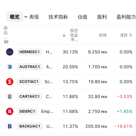
概览
更多
表现
技术指标
估值
股利
盈利能力
商
股息
品
收益
价格
涨跌 %
代
率%
码
（指
示）
Hermes Transportes Blindados SA
30.13%
9.250
0.00%
HERMESC1
PEN
Austral Group SAA
20.59%
1.700
0.00%
AUSTRAC1
PEN
Scotiabank Peru SA
13.75%
19.80
0.00%
SCOTIAC1
PEN
Cartavio SAA
11.86%
32.80
−3.53%
CARTAVC1
PEN
Empresa Siderurgica del Peru SAA
11.68%
2.750
+1.85%
SIDERC1
PEN
Union De Cervecerias Peruanas Backus & Johnston SAA Class A
11.37%
205.00
−19.61%
BACKUAC1
PEN