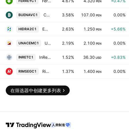
Ferreycorp SAA
4.67%
4.320
+0.47%
FERREYC1
PEN
Compania de Minas Buenaventura SAA
3.58%
107.00
0.00%
BUENAVC1
PEN
Empresa Regional de Servicio Publico de Electricidad Electronorte Medio SA
2.63%
1.250
+5.66%
HIDRA2C1
PEN
UNACEM Corp. Sociedad Anonima Abierta
2.19%
2.100
0.00%
UNACEMC1
PEN
InRetail Peru Corp.
1.52%
36.30
+0.83%
INRETC1
USD
Rimac Seguros y Reaseguros
1.37%
1.400
0.00%
RIMSEGC1
PEN
在筛选器中创建更多列表
人类制造