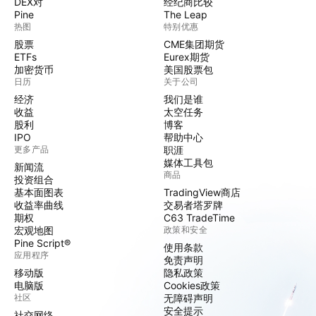
DEX对
经纪商比较
Pine
The Leap
热图
特别优惠
股票
CME集团期货
ETFs
Eurex期货
加密货币
美国股票包
日历
关于公司
经济
我们是谁
收益
太空任务
股利
博客
IPO
帮助中心
更多产品
职涯
媒体工具包
新闻流
商品
投资组合
基本面图表
TradingView商店
收益率曲线
交易者塔罗牌
期权
C63 TradeTime
宏观地图
政策和安全
Pine Script®
使用条款
应用程序
免责声明
移动版
隐私政策
电脑版
Cookies政策
社区
无障碍声明
安全提示
社交网络