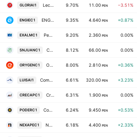
Leche Gloria SA
9.70%
11.00
−3.51%
GLORIAI1
PEN
ENGIE Energia Peru SA
9.35%
4.640
+0.87%
ENGIEC1
PEN
Pesquera Exalmar SAA
9.20%
2.360
0.00%
EXALMC1
PEN
Cerveceria San Juan SA
8.12%
66.00
0.00%
SNJUANC1
PEN
Orygen Peru SAA
8.00%
2.810
+0.36%
ORYGENC1
PEN
Compania Minera Santa Luisa SA
6.61%
320.00
+3.23%
LUISAI1
PEN
Credicorp Capital Peru SAA
6.31%
1.900
0.00%
CRECAPC1
PEN
Compania Minera Poderosa SA
6.24%
9.450
+0.53%
PODERC1
PEN
Nexa Resources Peru SAA
6.18%
4.400
+2.33%
NEXAPEC1
PEN