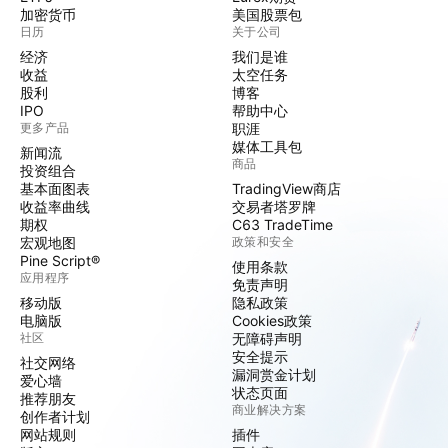
加密货币
美国股票包
日历
关于公司
经济
我们是谁
收益
太空任务
股利
博客
IPO
帮助中心
更多产品
职涯
媒体工具包
新闻流
商品
投资组合
基本面图表
TradingView商店
收益率曲线
交易者塔罗牌
期权
C63 TradeTime
宏观地图
政策和安全
Pine Script®
使用条款
应用程序
免责声明
移动版
隐私政策
电脑版
Cookies政策
社区
无障碍声明
安全提示
社交网络
漏洞赏金计划
爱心墙
状态页面
推荐朋友
商业解决方案
创作者计划
网站规则
插件