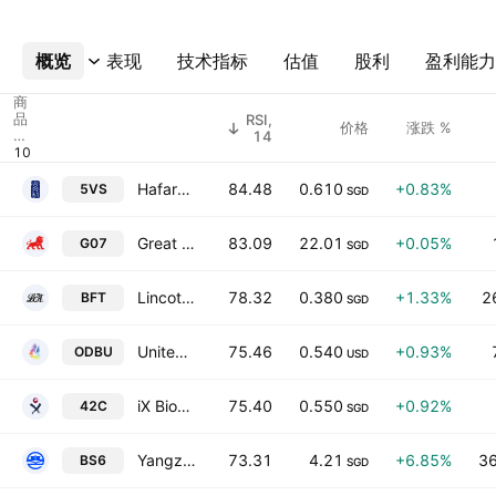
概览
更多
表现
技术指标
估值
股利
盈利能力
商
品
RSI,
价格
涨跌 %
代
14
码
Hafary Holdings Limited
84.48
0.610
+0.83%
5VS
SGD
Great Eastern Holdings Limited
83.09
22.01
+0.05%
G07
SGD
Lincotrade & Associates Holdings Limited
78.32
0.380
+1.33%
2
BFT
SGD
United Hampshire US Real Estate Investment Trust
75.46
0.540
+0.93%
ODBU
USD
iX Biopharma Ltd.
75.40
0.550
+0.92%
42C
SGD
Yangzijiang Shipbuilding (Holdings) Ltd.
73.31
4.21
+6.85%
36
BS6
SGD