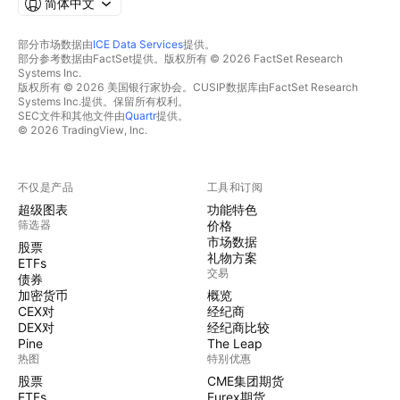
简体中文
部分市场数据由
ICE Data Services
提供。
部分参考数据由FactSet提供。版权所有 © 2026 FactSet Research
Systems Inc.
版权所有 © 2026 美国银行家协会。CUSIP数据库由FactSet Research
Systems Inc.提供。保留所有权利。
SEC文件和其他文件由
Quartr
提供。
© 2026 TradingView, Inc.
不仅是产品
工具和订阅
超级图表
功能特色
筛选器
价格
市场数据
股票
礼物方案
ETFs
交易
债券
加密货币
概览
CEX对
经纪商
DEX对
经纪商比较
Pine
The Leap
热图
特别优惠
股票
CME集团期货
ETFs
Eurex期货