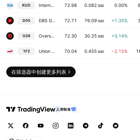
International Cement Group Ltd.
72.98
0.082
0.00%
KUO
SGD
DBS Group Holdings Ltd
72.71
76.09
+1.35%
D05
SGD
Oversea-Chinese Banking Corporation Limited
72.30
30.25
+3.14%
O39
SGD
Union Gas Holdings Ltd.
70.04
0.455
−2.15%
1
1F2
SGD
在筛选器中创建更多列表
人类制造