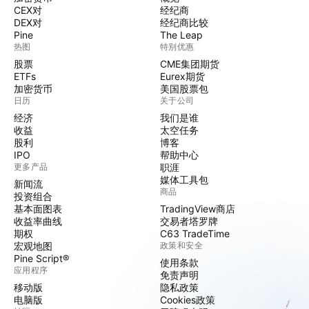
CEX对
经纪商
DEX对
经纪商比较
Pine
The Leap
热图
特别优惠
股票
CME集团期货
ETFs
Eurex期货
加密货币
美国股票包
日历
关于公司
经济
我们是谁
收益
太空任务
股利
博客
IPO
帮助中心
更多产品
职涯
媒体工具包
新闻流
商品
投资组合
基本面图表
TradingView商店
收益率曲线
交易者塔罗牌
期权
C63 TradeTime
宏观地图
政策和安全
Pine Script®
使用条款
应用程序
免责声明
移动版
隐私政策
电脑版
Cookies政策