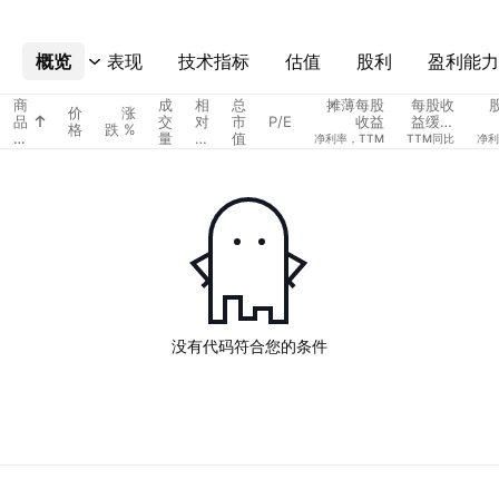
概览
更多
表现
技术指标
估值
股利
盈利能力
商
成
相
总
摊薄每股
每股收
价
涨
品
交
对
市
P/E
收益
益缓慢
格
跌 %
代
量
成
值
增长
净利率，TTM
TTM同比
净利
码
交
量
没有代码符合您的条件