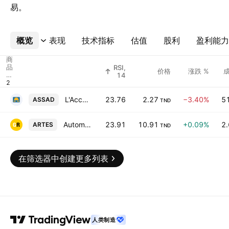
易。
概览
更多
表现
技术指标
估值
股利
盈利能力
商
品
RSI,
价格
涨跌 %
代
14
码
L'Accumulateur Tunisien Assad
23.76
2.27
−3.40%
51
ASSAD
TND
Automobile Reseau Tunisien et Services SA
23.91
10.91
+0.09%
2.
ARTES
TND
在筛选器中创建更多列表
人类制造