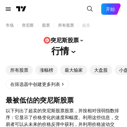
开始
市场
/
突尼斯
/
股票
/
所有股票
/
超卖
突尼斯股票
行情
所有股票
涨幅榜
最大输家
大盘股
小
在筛选器中创建更多列表
最被低估的突尼斯股票
以下列出了超卖的突尼斯股票股票，并按相对强弱指数排
序：它显示了价格变化的速度和幅度。利用这些信息，交
易者可以从未来的价格反弹中获利，并利用价格波动交