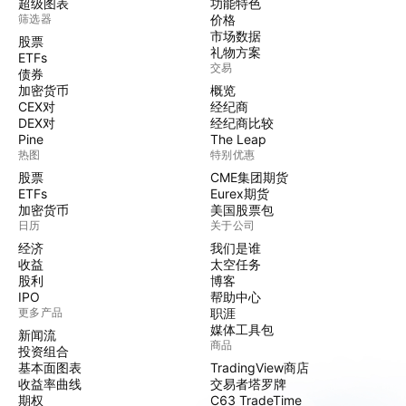
超级图表
功能特色
筛选器
价格
市场数据
股票
礼物方案
ETFs
交易
债券
加密货币
概览
CEX对
经纪商
DEX对
经纪商比较
Pine
The Leap
热图
特别优惠
股票
CME集团期货
ETFs
Eurex期货
加密货币
美国股票包
日历
关于公司
经济
我们是谁
收益
太空任务
股利
博客
IPO
帮助中心
更多产品
职涯
媒体工具包
新闻流
商品
投资组合
基本面图表
TradingView商店
收益率曲线
交易者塔罗牌
期权
C63 TradeTime