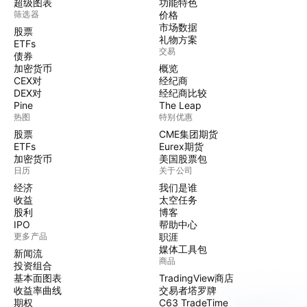
超级图表
功能特色
筛选器
价格
市场数据
股票
礼物方案
ETFs
交易
债券
加密货币
概览
CEX对
经纪商
DEX对
经纪商比较
Pine
The Leap
热图
特别优惠
股票
CME集团期货
ETFs
Eurex期货
加密货币
美国股票包
日历
关于公司
经济
我们是谁
收益
太空任务
股利
博客
IPO
帮助中心
更多产品
职涯
媒体工具包
新闻流
商品
投资组合
基本面图表
TradingView商店
收益率曲线
交易者塔罗牌
期权
C63 TradeTime