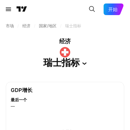
开始
市场
/
经济
/
国家/地区
/
瑞士指标
经济
瑞士指标
GDP增长
最后一个
—