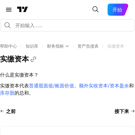
开始
帮助中心
/
知识库
/
财务指标
/
资产负债表
/
实缴资本
实缴资本
什么是实缴资本？
实缴资本代表
普通股面值/账面价值
、
额外实收资本/资本盈余
和
库存股
的总和。
之前
接下来