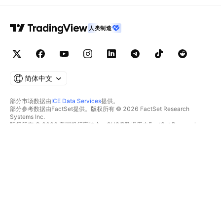
人类制造
简体中文
部分市场数据由
ICE Data Services
提供。
部分参考数据由FactSet提供。版权所有 © 2026 FactSet Research
Systems Inc.
版权所有 © 2026 美国银行家协会。CUSIP数据库由FactSet Research
Systems Inc.提供。保留所有权利。
SEC文件和其他文件由
Quartr
提供。
© 2026 TradingView, Inc.
不仅是产品
工具和订阅
超级图表
功能特色
筛选器
价格
市场数据
股票
礼物方案