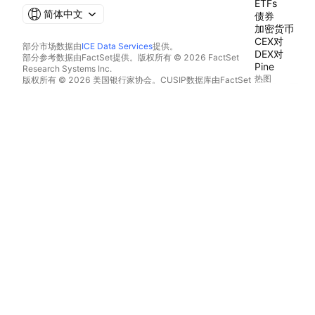
ETFs
简体中文
债券
加密货币
CEX对
部分市场数据由
ICE Data Services
提供。
DEX对
部分参考数据由FactSet提供。版权所有 © 2026 FactSet
Pine
Research Systems Inc.
热图
版权所有 © 2026 美国银行家协会。CUSIP数据库由FactSet
Research Systems Inc.提供。保留所有权利。
股票
SEC文件和其他文件由
Quartr
提供。
ETFs
© 2026 TradingView, Inc.
加密货币
日历
经济
收益
股利
IPO
更多产品
新闻流
投资组合
基本面图表
收益率曲线
期权
宏观地图
Pine Script®
应用程序