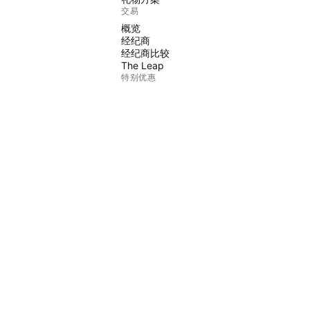
交易
概览
经纪商
经纪商比较
The Leap
特别优惠
CME集团期货
Eurex期货
美国股票包
关于公司
我们是谁
太空任务
博客
帮助中心
职涯
媒体工具包
商品
TradingView商店
交易者塔罗牌
C63 TradeTime
政策和安全
使用条款
免责声明