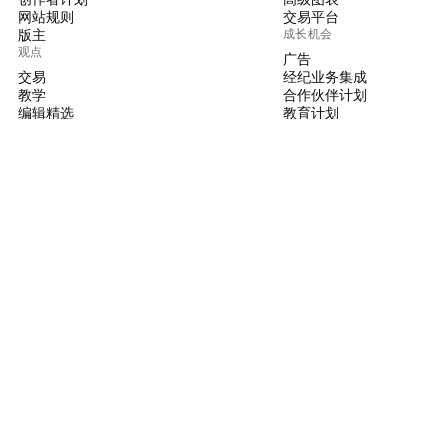
网站规则
交易平台
版主
成长机会
观点
广告
交易
经纪业务集成
教学
合作伙伴计划
编辑精选
教育计划
PINE脚本
指标和策略
大师
自由开发人员
付费空间