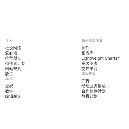
社区
商业解决方案
社交网络
插件
爱心墙
图表库
推荐朋友
Lightweight Charts™
创作者计划
高级图表
网站规则
交易平台
版主
成长机会
观点
广告
交易
经纪业务集成
教学
合作伙伴计划
编辑精选
教育计划
PINE脚本
指标和策略
大师
自由开发人员
付费空间