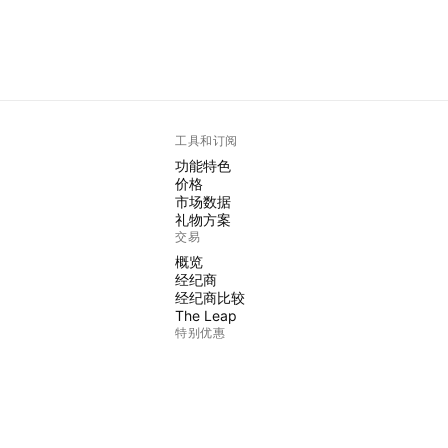
工具和订阅
功能特色
价格
市场数据
礼物方案
交易
概览
经纪商
经纪商比较
The Leap
特别优惠
CME集团期货
Eurex期货
美国股票包
关于公司
我们是谁