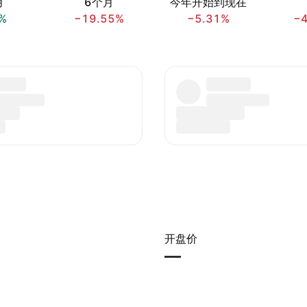
月
6个月
今年开始到现在
%
−19.55%
−5.31%
−
开盘价
—