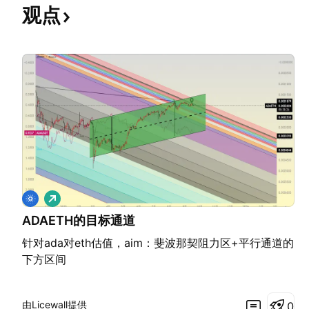
观点
做
多
ADAETH的目标通道
针对ada对eth估值，aim：斐波那契阻力区+平行通道的
下方区间
由Licewall提供
0