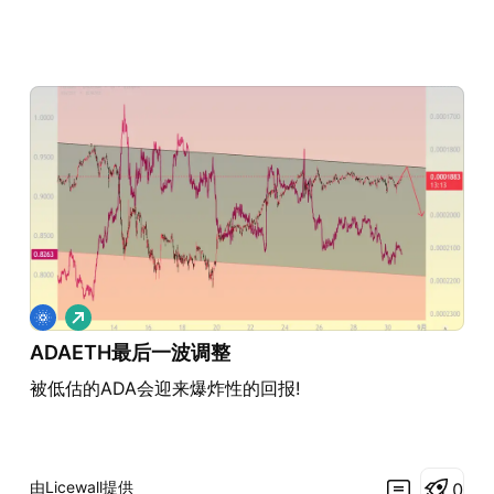
做
多
ADAETH最后一波调整
被低估的ADA会迎来爆炸性的回报!
由Licewall提供
0