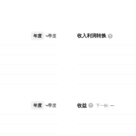
收入利润转换
年度
更多
季度
收益
年度
更多
季度
下一份
:
—