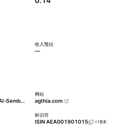
0.14
收入预估
—
网站
Salmeen Obaid Suwaid Al-Sembari Al-Ameri
agthia.com
标识符
ISIN
AEA001901015
+1更多