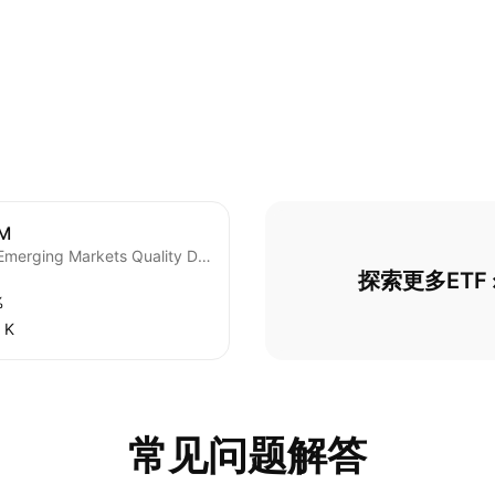
M
L&G Emerging Markets Quality Dividends Equal Weight UCITS ETF
探索更多ETF
%
 K‬
常见问题解答