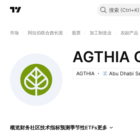
搜索
市场
/
阿拉伯联合酋长国
/
股票
/
加工制造业
/
农副产品
AGTHIA 
AGTHIA
Abu Dhabi Se
概览
财务
社区
技术指标
预测
季节性
ETFs
更多