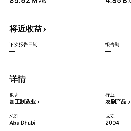
‪85.52 M‬
‪4.85 B‬
AED
A
将近收益
下次报告日期
报告期
—
—
详情
板块
行业
加工制造业
农副产品
总部
成立
Abu Dhabi
2004