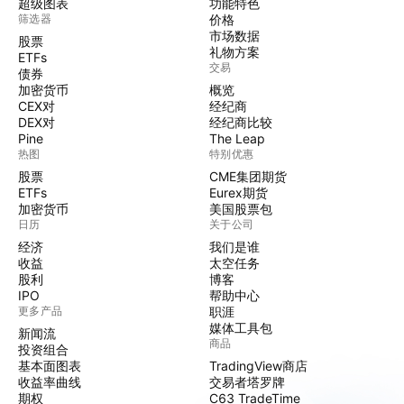
超级图表
功能特色
筛选器
价格
市场数据
股票
礼物方案
ETFs
交易
债券
加密货币
概览
CEX对
经纪商
DEX对
经纪商比较
Pine
The Leap
热图
特别优惠
股票
CME集团期货
ETFs
Eurex期货
加密货币
美国股票包
日历
关于公司
经济
我们是谁
收益
太空任务
股利
博客
IPO
帮助中心
更多产品
职涯
媒体工具包
新闻流
商品
投资组合
基本面图表
TradingView商店
收益率曲线
交易者塔罗牌
期权
C63 TradeTime