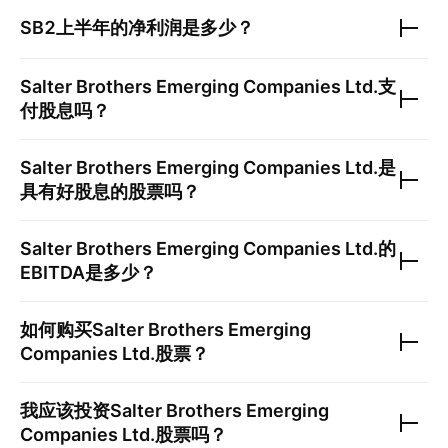
SB2
上半年的净利润是多少？
Salter Brothers Emerging Companies Ltd.
支
付股息吗？
Salter Brothers Emerging Companies Ltd.
是
具有好股息的股票吗？
Salter Brothers Emerging Companies Ltd.
的
EBITDA是多少？
如何购买
Salter Brothers Emerging
Companies Ltd.
股票？
我应该投资
Salter Brothers Emerging
Companies Ltd.
股票吗？