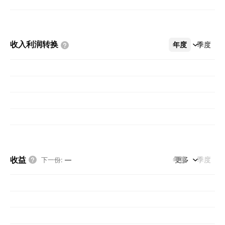
收入利润转换
年度
更多
季度
收益
年度
更多
季度
下一份
:
—