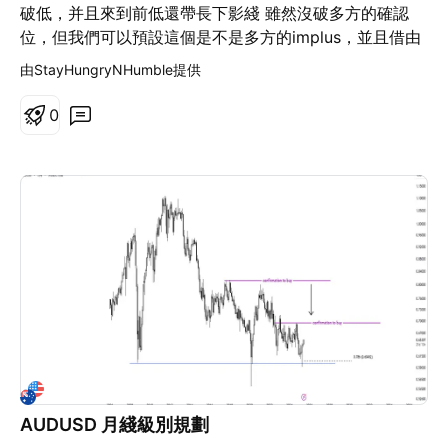
破低，并且來到前低還帶長下影綫 雖然沒破多方的確認
位，但我們可以預設這個是不是多方的implus，並且借由
後續給出的回測的樣子來確認多方是不是真的存在，并且
由StayHungryNHumble提供
結構漂亮的話我覺得多方的confirmation還可以向下移動
來到786的位子開出pinbar，并且回調結構也符合多方行
0
情
AUDUSD 月綫級別規劃