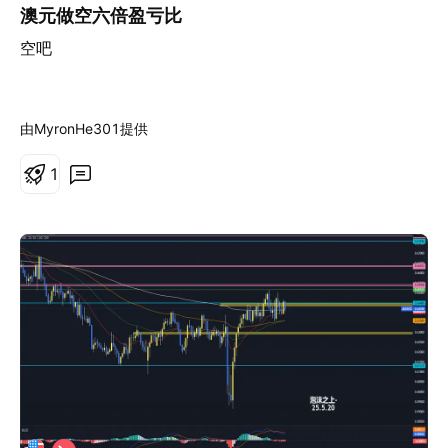
澳元做空六倍盈亏比
空吧
由MyronHe301提供
1
做