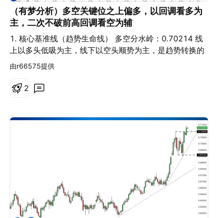
（有梦分析）多空关键位之上偏多，以回调看多为
主，二次不破前高回调看空为辅
1. 核心基准线（趋势生命线） 多空分水岭：0.70214 线
上以多头低吸为主，线下以空头顺势为主，是趋势转换的
绝对风控边界。 当前结构：价格处于高位震荡区间，当前
由r66575提供
价格（0.70549）位于多空关键位上方，短线多头占优，
正在测试第 1 阻力位。 2. 🟢 多头交易计划（回调做多）
2
入场条件 价格回调至 0.7050 - 0.7060 区间（第 1 支撑
位附近） 确认未跌破 0.70214 多空关键位 出现止跌信号
（如下影线、启明星、阳包阴等 K 线形态） 止损设置
0.7018（跌破多空关键位，证明多头结构失效，严格止
损） 止盈目标 第一目标（减仓）：0.70949（第 1 阻力
位，此处减仓 50%，锁定利润） 移动止损：到达第一目
标后，将剩余仓位止损上移至 0.7070 第二目标（清
仓）：0.71239（第 2 阻力位，全部平仓离场） 终极目
标（激进博弈）：0.71617（第 3 阻力位）、
0.71873（历史高位，仅适合轻仓底仓博弈） 3. 🔴 空头
交易计划（冲高做空） 入场条件 价格冲高至 0.7090 -