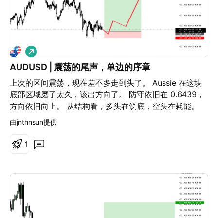
做
多
AUDUSD | 震荡的尾声，单边的序章
上次的区间震荡，现在差不多走到头了。 Aussie 在这块
底部区域磨了太久，该出方向了。 防守依旧在 0.6439，
方向依旧向上。 从结构看，多头在筑底，空头在耗能。
只要不破防守线，这里就是启动点。 上方目标仍看
由jnthnsun提供
0.6778，一旦起飞，就是一口气的单边。 行情没走出来
前，外面全是噪音。 真正的趋势，不吵——它直接动。
1
坐等吃一个1比9。 交易的艺术，耐心才能呈现。 让我们
期待接下来的好戏。