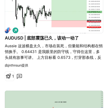
做
多
AUDUSD | 底部震荡已久，该动一动了
Aussie 这波横盘太久，市场在装死，但量能和结构都在悄
悄换手。 0.64431 是我眼里的防守线，守得住这里，多
头就有故事可讲。 上方目标看 0.6573，打穿那条线，反
弹节奏就成型了。 不追高，不赌顶，只做市场该给的那一
由jnthnsun提供
段。 现在的 AUDUSD，有点像一头蹲太久准备爆发的小
兽。 耐心点，它一旦动起来，速度会比你想的快。
1