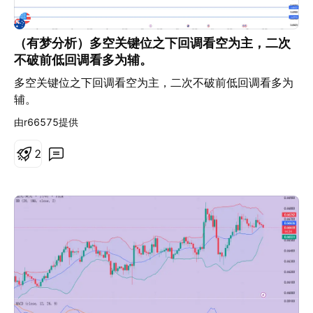
会显现的隐性成本 过度管理带来的伤害，往往不是一次明
确认，避免追在假突破的最高点 / 最低点。
显的大幅亏损，而是慢慢体现在长期绩效结构上。 它通常
会侵蚀交易优势公式中的关键变量——平均盈利交易的大
（有梦分析）多空关键位之下回调看空为主，二次
小。 相比亏损中的交易，浮盈中的交易更容易被频繁调
不破前低回调看多为辅。
整。原因主要有两点： “做对”的多巴胺反馈 已经产生的利
多空关键位之下回调看空为主，二次不破前低回调看多为
润让人产生“必须保护”的心理 久而久之，盈利单的利润空
辅。
间被压缩，平均盈利下降，最终削弱整体交易优势。 另一
由r66575提供
个隐性成本是：绩效变得难以评估。 当每一笔交易都用不
同方式处理时，很难判断究竟是策略本身有效，还是结果
2
只是压力之下临时决策的产物。 三种减少过度管理的方法
1️⃣ 依据结构管理，而不是依据浮动盈亏管理 一个简单却
极其有效的转变，是停止把未实现盈亏作为主要决策依
据。 例如在趋势交易中，真正需要问的问题不是“今天赚
了多少或亏了多少”，而是： 趋势结构是否仍然完整？ 更
高低点是否持续成立？ 动能是否仍与原始交易逻辑一致？
市场行为是否真正发生变化？ 当管理决策以市场结构为核
心，而非账户盈亏时，情绪化调整会明显减少，优质交易
也更有空间充分发展。 EURUSD 一小时K线图 过去表现
并不代表未来结果。 2️⃣ 管理周期应与交易规划周期一致