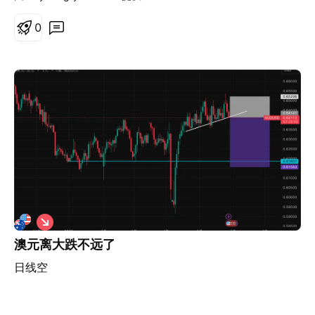
0
做
空
澳元离大跌不远了
日线空