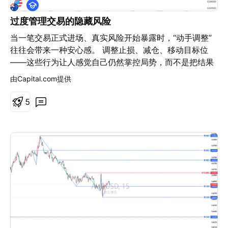
教
0.7100 区间（第 1 阻力位附近） 出现明显滞涨信号（如
学
长上影线、阴包阳、放量回落） 确认无法有效突破
过度管理交易的隐藏风险
0.70949 阻力 止损设置 0.7110（突破第 2 阻力位，证
当一笔交易正式进场、真实风险开始暴露时，“动手调整”
明趋势转强，严格止损） 止盈目标 第一目标（减仓）：
往往会带来一种安心感。 调整止损、减仓、移动目标位
0.70549（第 1 支撑位，减仓 50%） 第二目标（清
——这些行为让人感觉自己仍然掌控局势，而不是把结果
仓）：0.70214（多空关键位，全部平仓） 深度回调目标
完全交给市场。 但实际上，这种频繁干预的冲动，往往源
由Capital.com提供
（破位博弈）：0.69653（第 2 支撑位）、0.68985（第
自对不确定性的焦虑，而非真正有效的管理能力。同时，
3 支撑位，仅适合有效跌破多空关键位后持有） 4. ⚠️ 特
还有一种更隐性的偏差在发挥作用：当交易开始浮盈时，
5
殊破位行情处理 向上破位（多头延续） 触发条件：价格
它不再只是一个交易想法，而变成“需要被保护的成果”。
强势突破 0.70949 并站稳（3 根 15 分钟 K 线不回落）
下面我们将探讨过度管理交易的隐藏风险，以及三种可以
操作：顺势追多，止损设于 0.7080，目标直接看向
有效减少这一问题的方法。 过度管理到底是什么样？ 过
0.71239、0.71617 向下破位（空头开启） 触发条件：
度管理通常不会以一次重大错误的形式出现，而是由一连
价格有效跌破 0.70214 多空关键位 操作：反手做空，止
串“看似合理”的小决策构成。 例行回调后收紧止损。 价格
损设于 0.7035，目标看向 0.69653（第 2 支撑）、
暂时停滞时提前部分止盈。 因为最近几根K线显得疲弱而
0.68985（第 3 支撑） 💡 执行风控小贴士 仓位管理：单
下调目标位。 单看每一个动作都不算冲动，甚至感觉是理
笔交易风险严格控制在总资金的 1%-2% 以内，避免重
性决策。 问题不在于某一次调整，而在于持续不断的“微
仓。 周期验证：15 分钟为短线周期，入场前建议同步验
调”模式。当你每隔几分钟就试图“优化”交易时，管理不再
证 4 小时 / 日线大周期趋势，大周期多头则优先执行做多
是执行计划，而变成对短期波动的情绪反应。 只有长期才
计划，反之优先做空。 假突破规避：破位后需等待 K 线