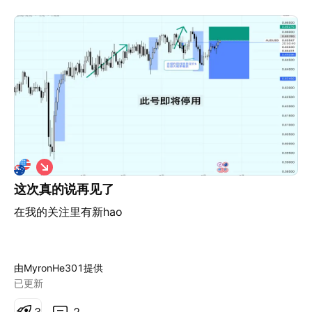
做
空
这次真的说再见了
在我的关注里有新hao
由MyronHe301提供
已更新
3
2