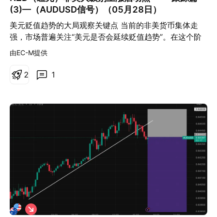
(3)—（AUDUSD信号）（05月28日）
美元贬值趋势的大局观察关键点 当前的非美货币集体走
强，市场普遍关注“美元是否会延续贬值趋势”。在这个阶
段，AUDUSD于2025年5月28日出现的M5v6信号，成为
由EC-M提供
衡量大盘走向的一个重要分水岭。 信号细节：AUDUSD
M5v6上升信号出现，价格区间0.64248（05月28日
2
1
13:05）。 大局意义：这一信号不只影响AUDUSD本身，
更是未来几天非美货币和美元指数多空平衡的“敏感节
点”。 为什么这里重要？ 如果AUDUSD在此处获得有效支
撑并向上确认，有望带动NZDUSD、EURUSD、GBPUSD
等集体走强，美元贬值趋势持续，风险偏好回暖。 如果
AUDUSD的信号失效、价格很快跌破，则美元短线反弹或
非美调整概率提升，需提高防守和资金管理警觉。 我的系
统会特别关注这个信号节点的演化过程，并同步跟踪非美
主要货币的共振表现。 这也是之后我制作“美元贬值主题
案例”时，必须标注的一个关键节点。 结论： AUDUSD的
这个局部信号，是观察全局美元趋势变化的重要窗口。后
做
续如何演化，将成为大级别行情切换的前哨。
空