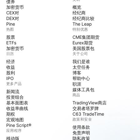
债券
加密货币
概览
CEX对
经纪商
DEX对
经纪商比较
Pine
The Leap
热图
特别优惠
股票
CME集团期货
ETFs
Eurex期货
加密货币
美国股票包
日历
关于公司
经济
我们是谁
收益
太空任务
股利
博客
IPO
帮助中心
更多产品
职涯
媒体工具包
新闻流
商品
投资组合
基本面图表
TradingView商店
收益率曲线
交易者塔罗牌
期权
C63 TradeTime
宏观地图
政策和安全
Pine Script®
使用条款
应用程序
免责声明
移动版
隐私政策