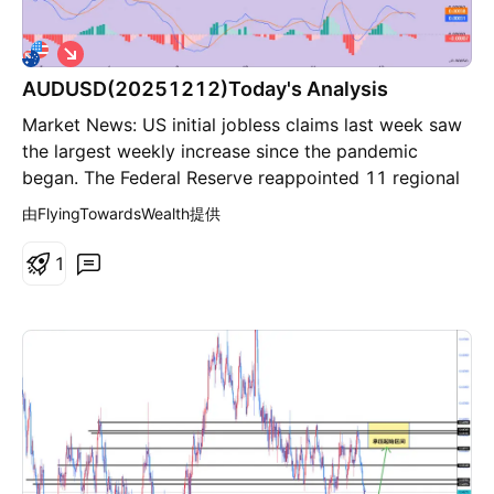
我们都经历过这种情况： 在4小时图上布局波段交易，却
盯着5分钟图来回波动。 使用低于规划周期的时间框架，
做
空
是导致过度管理最常见的原因之一。 如果交易逻辑建立在
AUDUSD(20251212)Today's Analysis
日线或4小时结构上，那么5分钟图上的波动本来就充满噪
Market News: US initial jobless claims last week saw
音。如果用它作为管理依据，正常震荡也会被误判为风险
the largest weekly increase since the pandemic
信号。 将管理决策保持在原始规划的时间框架内，可以过
began. The Federal Reserve reappointed 11 regional
滤大量不必要的干预。 交易应通过它被设计时的视角来评
Fed presidents, easing concerns about personnel
估，而不是被短期噪音左右。 3️⃣ 预先定义何时允许干预
由FlyingTowardsWealth提供
uncertainty. Technical Analysis: Today's Buy/Sell
并非每一笔交易都需要多次调整。很多时候，更少但更高
Threshold: 0.6655 Support and Resistance Levels:
质量的决策，反而带来更稳定的结果。 一个实用方法是提
1
0.6707 0.6687 0.6675 0.6635 0.6623 0.6603
前定义哪些情况才构成调整理由，例如： 明确的结构破坏
Trading Strategy: If the price breaks above 0.6675,
关键价位失守 动能出现决定性转变 在这些条件之外，保
consider buying, with a first target price of 0.6687. If
持原有计划不变。 这并不是忽视市场，而是避免因为不适
the price breaks below 0.6655, consider selling, with
感而产生的频繁微调。 从“控制”到“一致性” 过度管理往往
a first target price of 0.6635.
让人感觉自己更有掌控力，但实际上，它通常让结果变得
更不稳定，也更难优化。 清晰的预期、基于市场行为的决
策，以及更少但更有针对性的干预，不会让交易变得被
动。 相反，它让交易变得可衡量。 而能够被衡量的，就