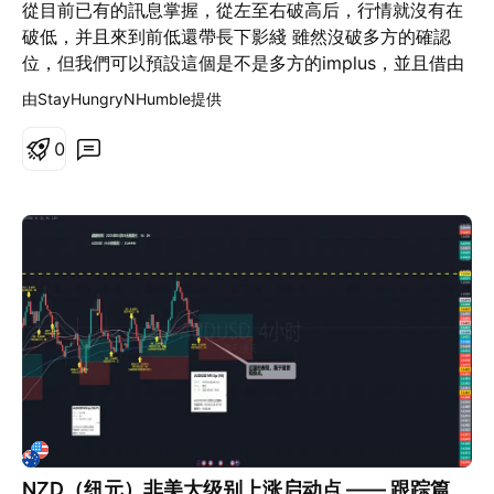
從目前已有的訊息掌握，從左至右破高后，行情就沒有在
破低，并且來到前低還帶長下影綫 雖然沒破多方的確認
位，但我們可以預設這個是不是多方的implus，並且借由
後續給出的回測的樣子來確認多方是不是真的存在，并且
由StayHungryNHumble提供
結構漂亮的話我覺得多方的confirmation還可以向下移動
來到786的位子開出pinbar，并且回調結構也符合多方行
0
情
NZD（纽元）非美大级别上涨启动点 —— 跟踪篇