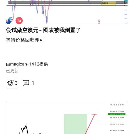
能够被优化。 良好的交易管理，不在于做得更多，而在于
只在真正重要的时候出手。 免责声明： 本内容仅用于信
息与学习目的，不构成任何投资建议，也未考虑任何投资
做
者的个人财务状况或投资目标。任何有关过去表现的信息
空
均不代表未来结果或表现的可靠指标。社交媒体内容不适
尝试做空澳元~ 图表被我倒置了
用于英国居民。
等待价格回归即可
由magican-1412提供
已更新
3
1