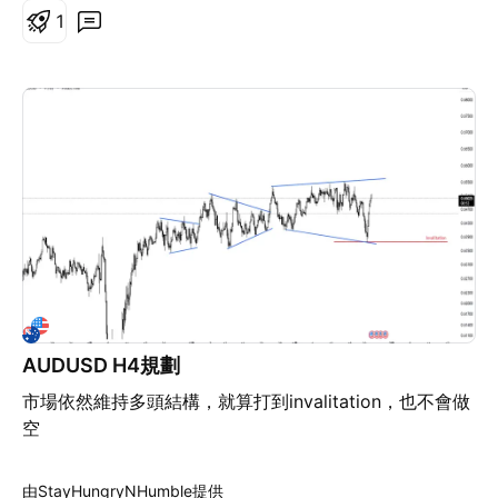
rate cut by the Federal Reserve. Technical Analysis:
1
Today's Buy/Sell Levels: 0.6516 Support and
Resistance Levels: 0.6574 0.6552 0.6538 0.6493
0.6479 0.6457 Trading Strategy: If the price breaks
above 0.6538, consider entering a buy position, with
the first target price at 0.6552. If the price breaks
below 0.6516, consider entering a sell position, with
the first target price at 0.6493.
AUDUSD H4規劃
市場依然維持多頭結構，就算打到invalitation，也不會做
空
由StayHungryNHumble提供