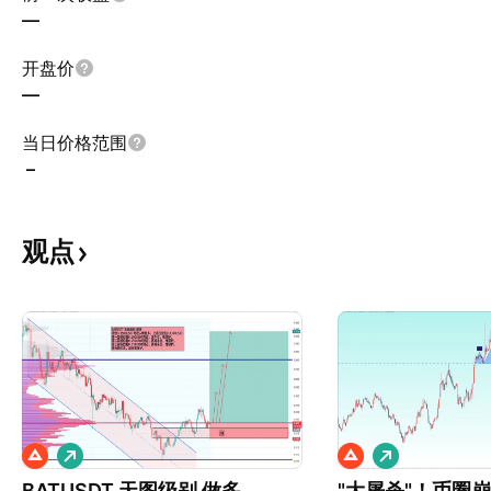
—
开盘价
—
当日价格范围
–
观点
做
做
多
多
BATUSDT 天图级别 做多
"大屠杀"！币圈