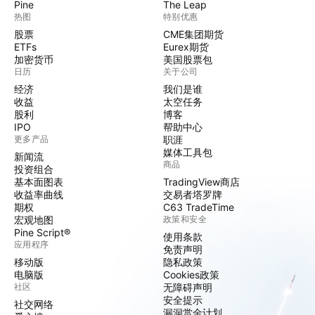
Pine
The Leap
热图
特别优惠
股票
CME集团期货
ETFs
Eurex期货
加密货币
美国股票包
日历
关于公司
经济
我们是谁
收益
太空任务
股利
博客
IPO
帮助中心
更多产品
职涯
媒体工具包
新闻流
商品
投资组合
基本面图表
TradingView商店
收益率曲线
交易者塔罗牌
期权
C63 TradeTime
宏观地图
政策和安全
Pine Script®
使用条款
应用程序
免责声明
移动版
隐私政策
电脑版
Cookies政策
社区
无障碍声明
安全提示
社交网络
漏洞赏金计划