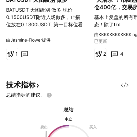
仓400亿，交易
BATUSDT 天图级别 做多 现价
线"！15分钟看
0.1500USDT附近入场做多，止损
基本上复盘的所有
线的价格行为为
位放在0.1300USDT. 第一目标位看
态！除了trx
备！
0.200USDT附近，减半仓，推保
由KKKKKKKKKKKKi
护。 第二目标位看0.250USDT附
由Jasmine-Flower提供
已更新
近，再减半仓，推保护。 第三目标
位看0.333USDT附近，再减半仓，
1
2
4
推保护。 尾仓随它去，减仓推保
护。
技术指标
总结指标的建议。
总结
中立
卖出
买入