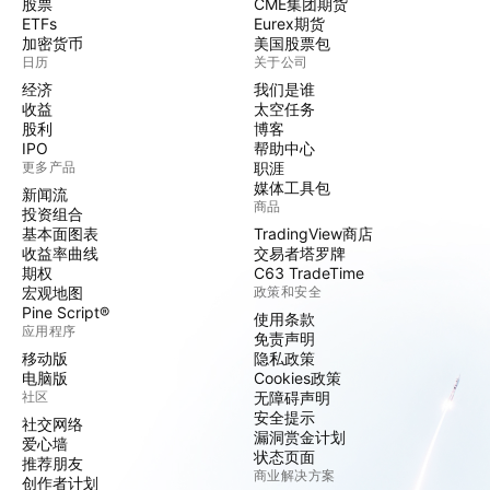
股票
CME集团期货
ETFs
Eurex期货
加密货币
美国股票包
日历
关于公司
经济
我们是谁
收益
太空任务
股利
博客
IPO
帮助中心
更多产品
职涯
媒体工具包
新闻流
商品
投资组合
基本面图表
TradingView商店
收益率曲线
交易者塔罗牌
期权
C63 TradeTime
宏观地图
政策和安全
Pine Script®
使用条款
应用程序
免责声明
移动版
隐私政策
电脑版
Cookies政策
社区
无障碍声明
安全提示
社交网络
漏洞赏金计划
爱心墙
状态页面
推荐朋友
商业解决方案
创作者计划