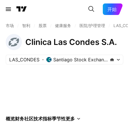
开始
市场
/
智利
/
股票
/
健康服务
/
医院/护理管理
/
LAS_C
Clinica Las Condes S.A.
LAS_CONDES
Santiago Stock Exchange
概览
财务
社区
技术指标
季节性
更多