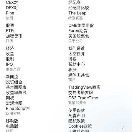
CEX对
经纪商
DEX对
经纪商比较
Pine
The Leap
热图
特别优惠
股票
CME集团期货
ETFs
Eurex期货
加密货币
美国股票包
日历
关于公司
经济
我们是谁
收益
太空任务
股利
博客
IPO
帮助中心
更多产品
职涯
媒体工具包
新闻流
商品
投资组合
基本面图表
TradingView商店
收益率曲线
交易者塔罗牌
期权
C63 TradeTime
宏观地图
政策和安全
Pine Script®
使用条款
应用程序
免责声明
移动版
隐私政策
电脑版
Cookies政策
社区
无障碍声明