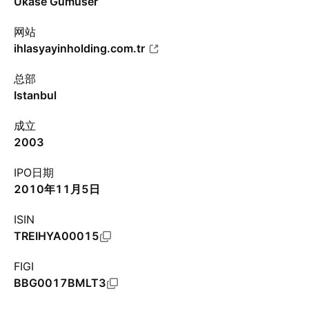
Ukase Gümüser
网站
ihlasyayinholding.com.tr
总部
Istanbul
成立
2003
IPO日期
2010年11月5日
ISIN
TREIHYA00015
FIGI
BBG0017BMLT3