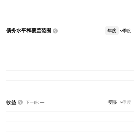
债务水平和覆盖范围
年度
更多
季度
收益
年度
更多
季度
下一份
:
—