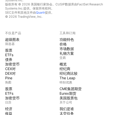
Systems Inc.
版权所有 © 2026 美国银行家协会。CUSIP数据库由FactSet Research
Systems Inc.提供。保留所有权利。
SEC文件和其他文件由
Quartr
提供。
© 2026 TradingView, Inc.
不仅是产品
工具和订阅
超级图表
功能特色
筛选器
价格
市场数据
股票
礼物方案
ETFs
交易
债券
加密货币
概览
CEX对
经纪商
DEX对
经纪商比较
Pine
The Leap
热图
特别优惠
股票
CME集团期货
ETFs
Eurex期货
加密货币
美国股票包
日历
关于公司
经济
我们是谁
收益
太空任务