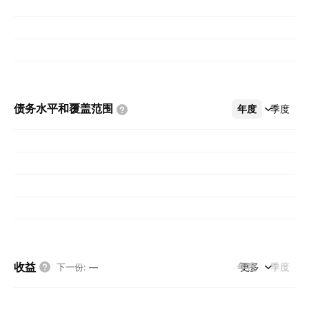
债务水平和覆盖范围
年度
更多
季度
收益
年度
更多
季度
下一份
:
—