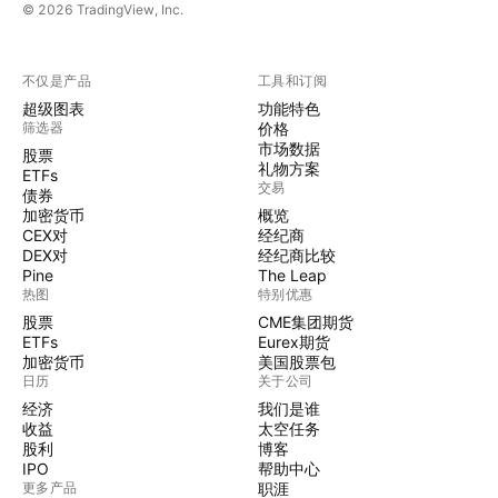
© 2026 TradingView, Inc.
不仅是产品
工具和订阅
超级图表
功能特色
筛选器
价格
市场数据
股票
礼物方案
ETFs
交易
债券
加密货币
概览
CEX对
经纪商
DEX对
经纪商比较
Pine
The Leap
热图
特别优惠
股票
CME集团期货
ETFs
Eurex期货
加密货币
美国股票包
日历
关于公司
经济
我们是谁
收益
太空任务
股利
博客
IPO
帮助中心
更多产品
职涯