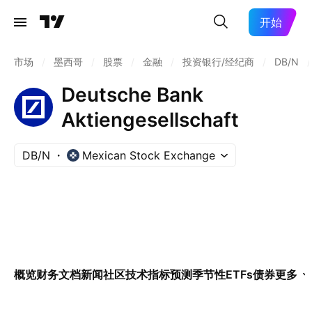
开始
市场
/
墨西哥
/
股票
/
金融
/
投资银行/经纪商
/
DB/N
/
Deutsche Bank
Aktiengesellschaft
DB/N
Mexican Stock Exchange
概览
财务
文档
新闻
社区
技术指标
预测
季节性
ETFs
债券
更多