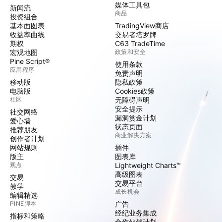
媒体工具包
新闻流
商品
投资组合
基本面图表
TradingView商店
收益率曲线
交易者塔罗牌
期权
C63 TradeTime
宏观地图
政策和安全
Pine Script®
使用条款
应用程序
免责声明
移动版
隐私政策
电脑版
Cookies政策
社区
无障碍声明
安全提示
社交网络
漏洞赏金计划
爱心墙
状态页面
推荐朋友
商业解决方案
创作者计划
网站规则
插件
版主
图表库
观点
Lightweight Charts™
高级图表
交易
交易平台
教学
成长机会
编辑精选
PINE脚本
广告
经纪业务集成
指标和策略
合作伙伴计划