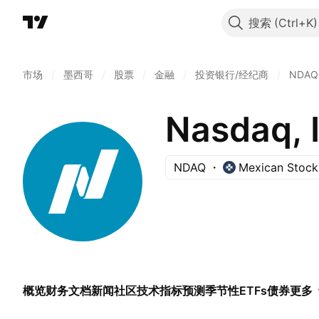
搜索
市场
/
墨西哥
/
股票
/
金融
/
投资银行/经纪商
/
NDAQ
Nasdaq, I
NDAQ
Mexican Stock
概览
财务
文档
新闻
社区
技术指标
预测
季节性
ETFs
债券
更多