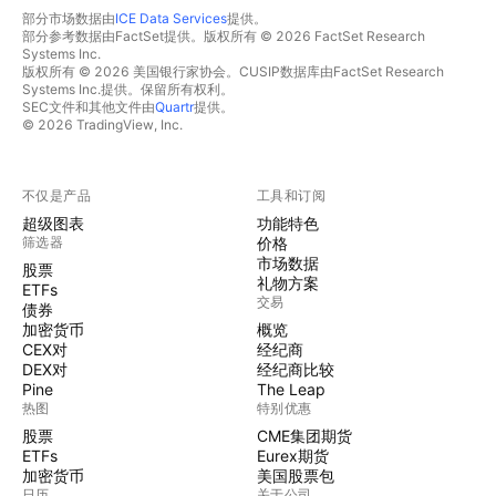
部分市场数据由
ICE Data Services
提供。
部分参考数据由FactSet提供。版权所有 © 2026 FactSet Research
Systems Inc.
版权所有 © 2026 美国银行家协会。CUSIP数据库由FactSet Research
Systems Inc.提供。保留所有权利。
SEC文件和其他文件由
Quartr
提供。
© 2026 TradingView, Inc.
不仅是产品
工具和订阅
超级图表
功能特色
筛选器
价格
市场数据
股票
礼物方案
ETFs
交易
债券
加密货币
概览
CEX对
经纪商
DEX对
经纪商比较
Pine
The Leap
热图
特别优惠
股票
CME集团期货
ETFs
Eurex期货
加密货币
美国股票包
日历
关于公司