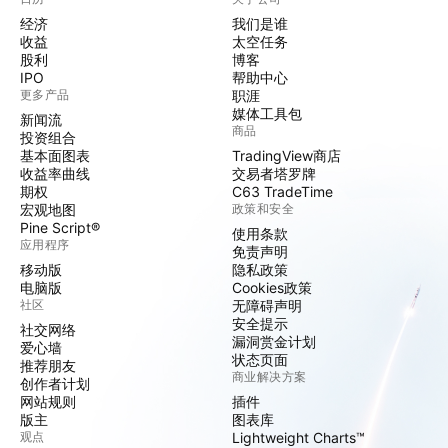
经济
我们是谁
收益
太空任务
股利
博客
IPO
帮助中心
更多产品
职涯
媒体工具包
新闻流
商品
投资组合
基本面图表
TradingView商店
收益率曲线
交易者塔罗牌
期权
C63 TradeTime
宏观地图
政策和安全
Pine Script®
使用条款
应用程序
免责声明
移动版
隐私政策
电脑版
Cookies政策
社区
无障碍声明
安全提示
社交网络
漏洞赏金计划
爱心墙
状态页面
推荐朋友
商业解决方案
创作者计划
网站规则
插件
版主
图表库
观点
Lightweight Charts™