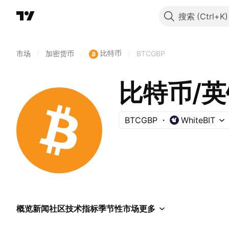
搜索
比特币
市场
/
加密货币
/
/
BTCGBP
比特币/英
BTCGBP
WhiteBIT
概览
新闻
社区
技术指标
季节性
市场
更多