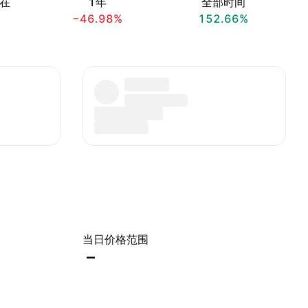
在
1年
全部时间
−46.98%
152.66%
当日价格范围
–