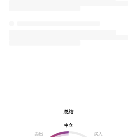
总结
中立
卖出
买入