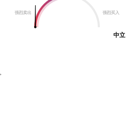
强烈卖出
强烈买入
中立
。