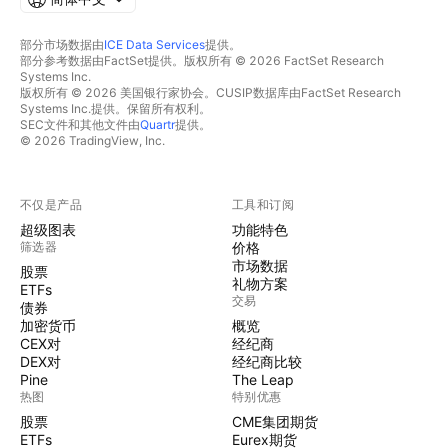
部分市场数据由
ICE Data Services
提供。
部分参考数据由FactSet提供。版权所有 © 2026 FactSet Research
Systems Inc.
版权所有 © 2026 美国银行家协会。CUSIP数据库由FactSet Research
Systems Inc.提供。保留所有权利。
SEC文件和其他文件由
Quartr
提供。
© 2026 TradingView, Inc.
不仅是产品
工具和订阅
超级图表
功能特色
筛选器
价格
市场数据
股票
礼物方案
ETFs
交易
债券
加密货币
概览
CEX对
经纪商
DEX对
经纪商比较
Pine
The Leap
热图
特别优惠
股票
CME集团期货
ETFs
Eurex期货