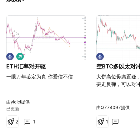
做
多
ETH汇率对开驱
空BTC多以太对
一眼万年鉴定为真 你爱信不信
大饼高位毋庸置疑，E
要走反弹，可以对
由yicici提供
由Q774097提供
已更新
2
1
1