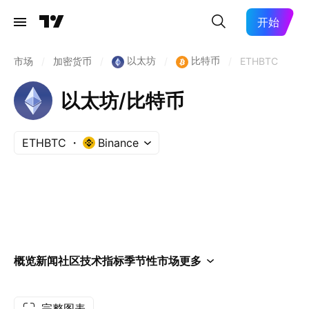
开始
以太坊
比特币
市场
/
加密货币
/
/
/
ETHBTC
以太坊/比特币
ETHBTC
Binance
概览
新闻
社区
技术指标
季节性
市场
更多
完整图表